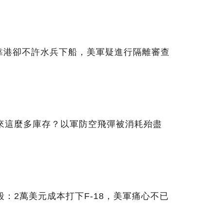
靠港卻不許水兵下船，美軍疑進行隔離審查
哪來這麼多庫存？以軍防空飛彈被消耗殆盡
殺：2萬美元成本打下F-18，美軍痛心不已