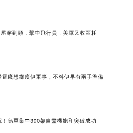
從尾穿到頭，擊中飛行員，美軍又收噩耗
發電廠想癱瘓伊軍事，不料伊早有兩手準備
！烏軍集中390架自盡機飽和突破成功