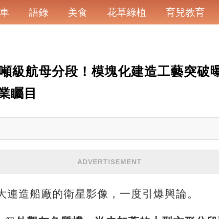
車
語錄
美食
花草綠植
育兒教育
萬噸級航母分段！模塊化建造工藝突破曝
業矚目
ADVERTISEMENT
自大連造船廠的衛星影像，一度引爆輿論。