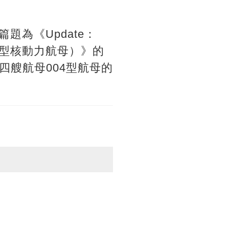
篇題為《Update：
r（中國004型核動力航母）》的
艘航母004型航母的