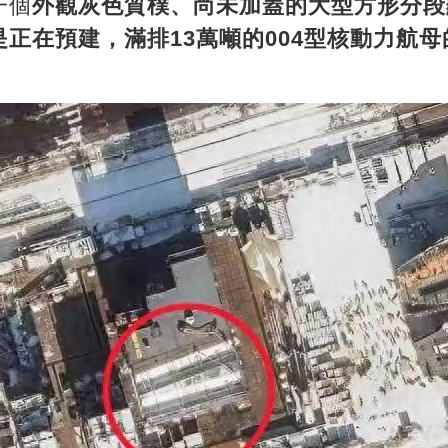
一個
外觀灰色質樸、尚未加蓋的大型方形分段
正在預建，滿排13萬噸的004型核動力航