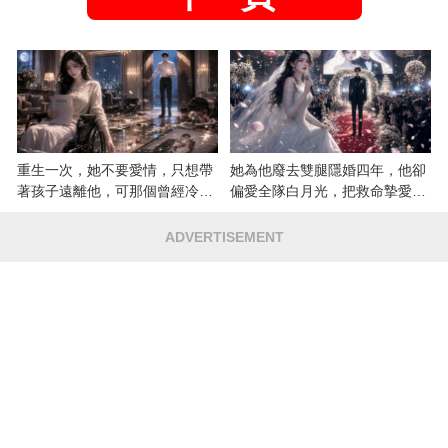
重生一次，她不要愛情，只想帶
她為他廢去雙腿隱婚四年，他卻
著孩子遠離他，可那個曾經冷漠
偏愛全隊白月光，把救命摯愛當
的男人，一次次將她逼入懷中...
成畢生負擔
ADVERTISEMENT