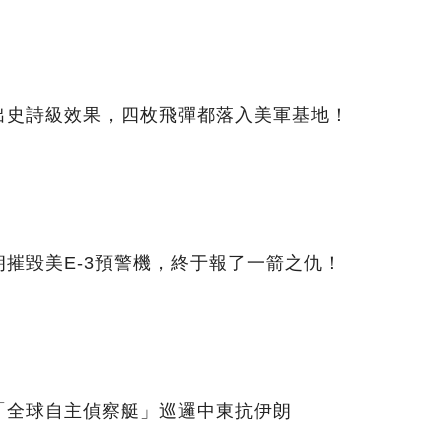
出史詩級效果，四枚飛彈都落入美軍基地！
摧毀美E-3預警機，終于報了一箭之仇！
「全球自主偵察艇」巡邏中東抗伊朗