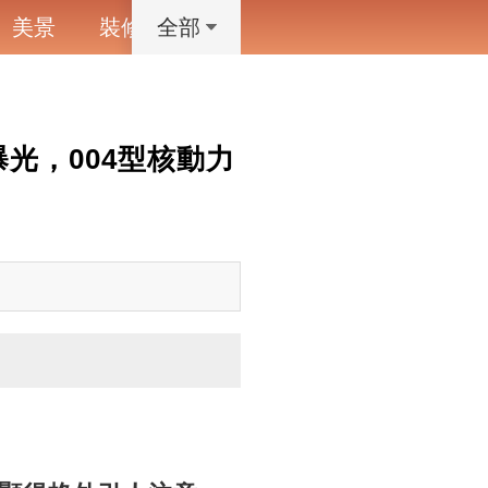
美景
裝修
寵物
藝術設計
動漫
全部
光，004型核動力