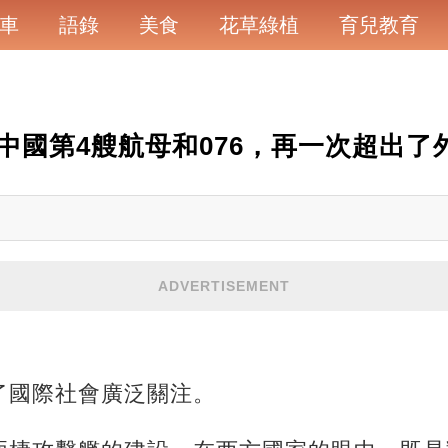
車
語錄
美食
花草綠植
育兒教育
中國第4艘航母和076，再一次超出了
ADVERTISEMENT
了國際社會廣泛關注。