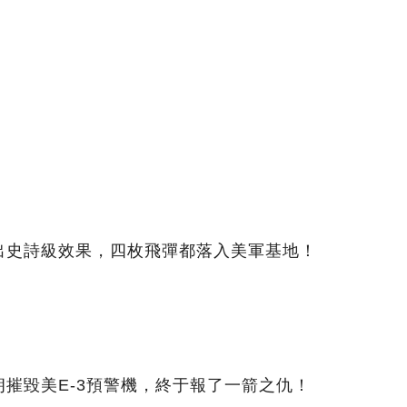
出史詩級效果，四枚飛彈都落入美軍基地！
摧毀美E-3預警機，終于報了一箭之仇！