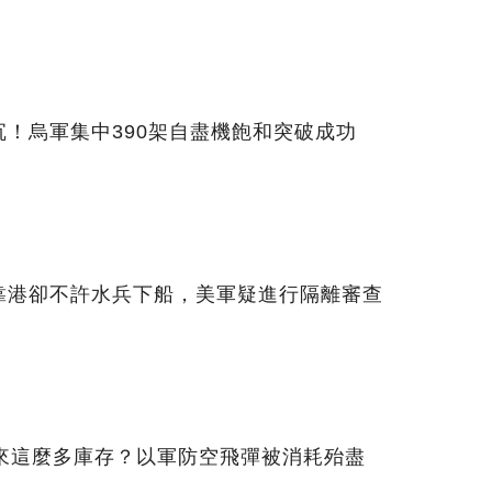
！烏軍集中390架自盡機飽和突破成功
靠港卻不許水兵下船，美軍疑進行隔離審查
哪來這麼多庫存？以軍防空飛彈被消耗殆盡