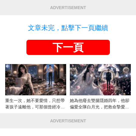
ADVERTISEMENT
文章未完，點擊下一頁繼續
下一頁
重生一次，她不要愛情，只想帶
她為他廢去雙腿隱婚四年，他卻
著孩子遠離他，可那個曾經冷漠
偏愛全隊白月光，把救命摯愛當
的男人，一次次將她逼入懷中...
成畢生負擔
ADVERTISEMENT