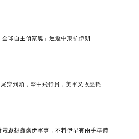
「全球自主偵察艇」巡邏中東抗伊朗
從尾穿到頭，擊中飛行員，美軍又收噩耗
發電廠想癱瘓伊軍事，不料伊早有兩手準備