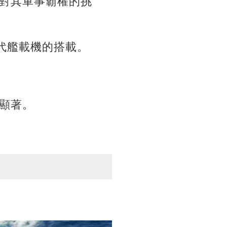
對其軍事霸權的挑
代艦載機的搭載。
顯著。