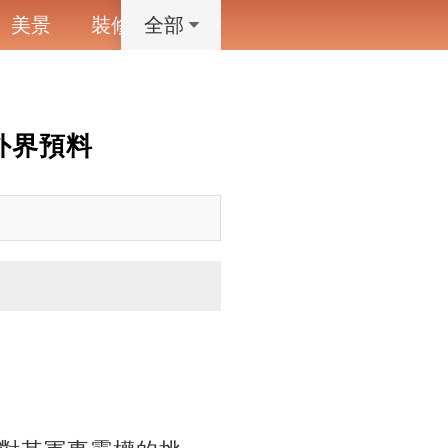
美景
裝修
寵物
藝術設計
動漫
全部
外界預料