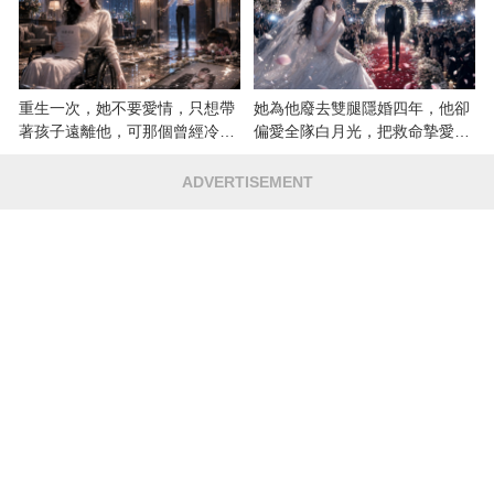
重生一次，她不要愛情，只想帶
她為他廢去雙腿隱婚四年，他卻
著孩子遠離他，可那個曾經冷漠
偏愛全隊白月光，把救命摯愛當
的男人，一次次將她逼入懷中...
成畢生負擔
ADVERTISEMENT