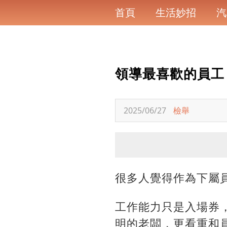
首頁
生活妙招
汽
領導最喜歡的員工
2025/06/27
檢舉
很多人覺得作為下屬
工作能力只是入場券
明的老闆，更看重和