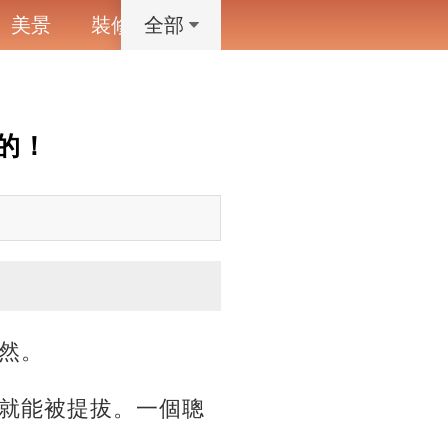
美景
裝修
寵物
藝術設計
動漫
全部
的！
然。
就能被提拔。一個聰