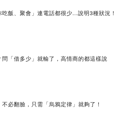
吃飯、聚會」連電話都很少...說明3種狀況！
？問「借多少」就輸了，高情商的都這樣說
，不必翻臉，只需「烏鴉定律」就夠了！