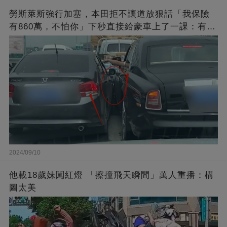
勞斯萊斯強行加塞，本田拒不讓道放狠話「我保險
有860萬，不怕你」下秒直接給豪車上了一課：有錢
了不起？
2024/09/10
他載18歲妹闖紅燈 「擦撞飛天瞬間」萬人重播：構
圖太美