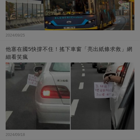
2024/09/25
他塞在國5快撐不住！搖下車窗「亮出紙條求救」網
細看笑瘋
2024/09/18