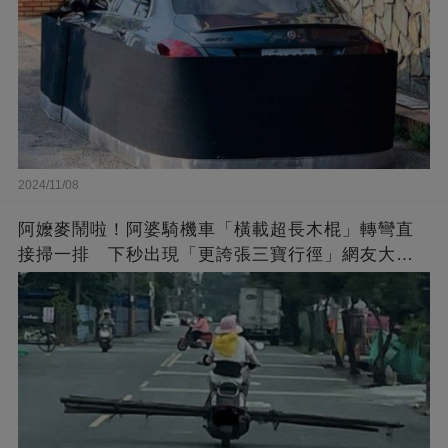
2024/11/08
阿嬤麥鬧啦！阿婆騎機車「橫載超長木棍」轉彎直
接掃一排 下秒出現「更誇張三寶行徑」網友大傻
眼