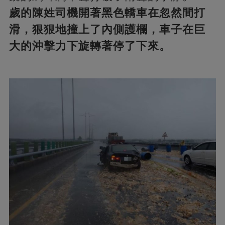
歲的陳姓司機開著黑色轎車在忽然間打
滑，狠狠地撞上了內側護欄，車子在巨
大的沖擊力下旋轉著停了下來。