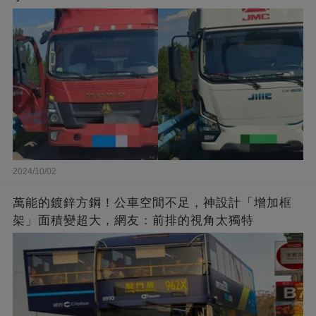
2024/10/02
萬能的鍍鋅方鋼！公車空間不足，神設計「增加框
架」面積變超大，網友：前排的視角太獨特