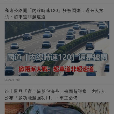
高速公路開「內線時速120」狂被閃燈，過來人搖
頭：超車道非超速道
2024/11/10
路上驚見「賓士輪胎包海苔」畫面超謎樣 內行人
公布「多功能超強功用」：車主必備