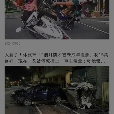
2024/08/26
太衰了！休旅車「2個月前才被未成年撞爛」花15萬
修好，現在「又被酒駕撞上」車主氣暈：乾脆報廢
好了