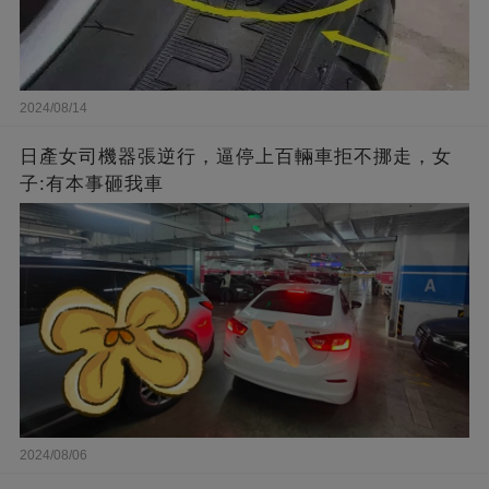
2024/08/14
日產女司機器張逆行，逼停上百輛車拒不挪走，女
子:有本事砸我車
2024/08/06