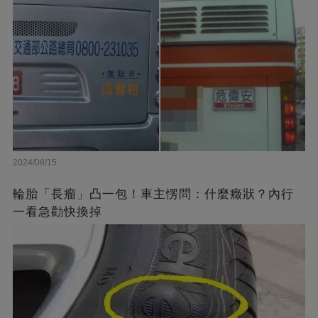
2024/08/15
輪胎「長瘤」凸一包！車主愣問：什麼癥狀？內行
一看急勸快換掉