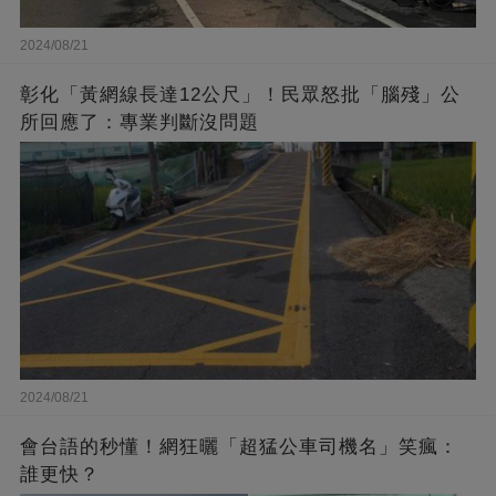
2024/08/21
彰化「黃網線長達12公尺」！民眾怒批「腦殘」公
所回應了：專業判斷沒問題
2024/08/21
會台語的秒懂！網狂曬「超猛公車司機名」笑瘋：
誰更快？