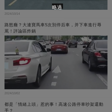
略過
2024/10/14
路怒癥？大連寶馬車5次別停后車，并下車進行辱
罵！評論區炸鍋
2024/10/02
都是「情緒上頭」惹的事！高速公路停車吵架還動
手？