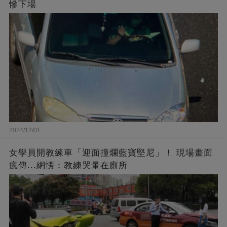
慘下場
2024/12/01
女學員開教練車「迎面撞爛藍寶堅尼」！ 現場畫面
瘋傳...網愣：教練哭暈在廁所