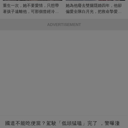
重生一次，她不要愛情，只想帶
她為他廢去雙腿隱婚四年，他卻
著孩子遠離他，可那個曾經冷漠
偏愛全隊白月光，把救命摯愛當
的男人，一次次將她逼入懷中...
成畢生負擔
ADVERTISEMENT
國道不能吃便當？駕駛「低頭猛嗑」完了 ，警曝淒