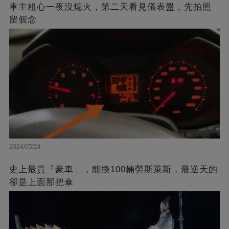
車主粗心一夜沒熄火，第二天看見儀表盤，先拍照
留個念
2024/05/24
史上最貴「豪車」，能換100輛勞斯萊斯，最逆天的
卻是上面那把傘