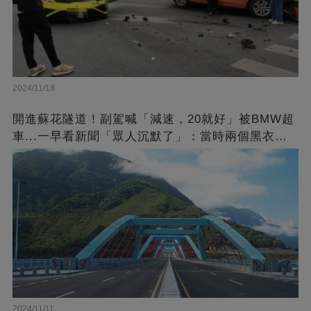
2024/11/18
開進蘇花隧道！副駕喊「減速，20就好」被BMW超
車...一早看新聞「眾人沉默了」：當時兩個黑衣人
招手
2024/11/11