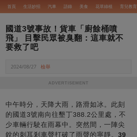
首頁
生活妙招
汽車
語錄
美食
花草綠植
育兒教育
國道3號事故！貨車「廚餘桶噴
飛」 目擊民眾被臭翻：這車就不
要救了吧
2024/08/27
檢舉
ADVERTISEMENT
中午時分，天降大雨，路滑如冰。此刻
的國道3號南向往墾丁388.2公里處，不
少車輛行駛在雨幕中。突然間，一陣尖
銳的刺耳剎車聲打破了雨聲的寧靜。
39