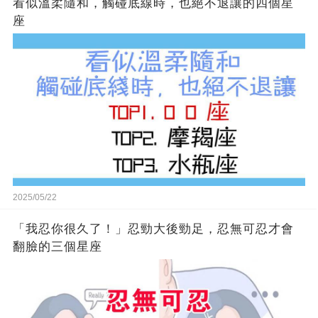
看似溫柔隨和，觸碰底線時，也絕不退讓的四個星
座
2025/05/22
「我忍你很久了！」忍勁大後勁足，忍無可忍才會
翻臉的三個星座