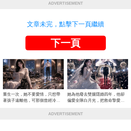
ADVERTISEMENT
文章未完，點擊下一頁繼續
下一頁
重生一次，她不要愛情，只想帶
她為他廢去雙腿隱婚四年，他卻
著孩子遠離他，可那個曾經冷漠
偏愛全隊白月光，把救命摯愛當
的男人，一次次將她逼入懷中...
成畢生負擔
ADVERTISEMENT