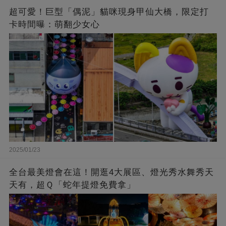
超可愛！巨型「偶泥」貓咪現身甲仙大橋，限定打
卡時間曝：萌翻少女心
2025/01/23
全台最美燈會在這！開逛4大展區、燈光秀水舞秀天
天有，超Ｑ「蛇年提燈免費拿」