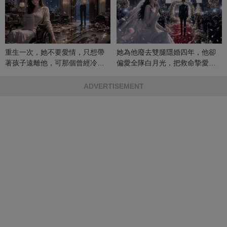
重生一次，她不要愛情，只想帶
她為他廢去雙腿隱婚四年，他卻
著孩子遠離他，可那個曾經冷漠
偏愛全隊白月光，把救命摯愛當
的男人，一次次將她逼入懷中...
成畢生負擔
ADVERTISEMENT