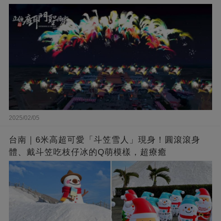
2025/02/05
台南｜6米高超可愛「斗笠雪人」現身！圓滾滾身
體、戴斗笠吃枝仔冰的Q萌模樣，超療癒