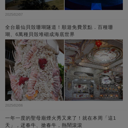
2025/02/07
全台最仙貝殼珊瑚隧道！順遊免費景點．百種珊
瑚、6萬種貝殼堆砌成海底世界
2025/02/06
一年一度的聖母廟煙火秀又來了！就在本周「這1
天」，迓春牛、搶春牛，熱鬧滾滾