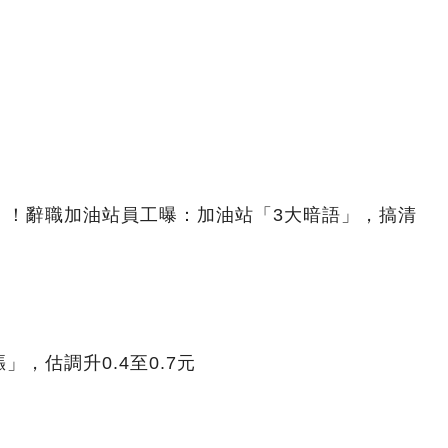
」！辭職加油站員工曝：加油站「3大暗語」，搞清
，估調升0.4至0.7元