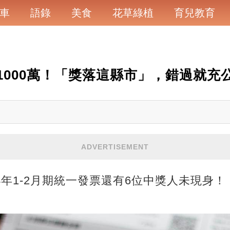
車
語錄
美食
花草綠植
育兒教育
中1000萬！「獎落這縣市」，錯過就充
ADVERTISEMENT
4年1-2月期統一發票還有6位中獎人未現身！