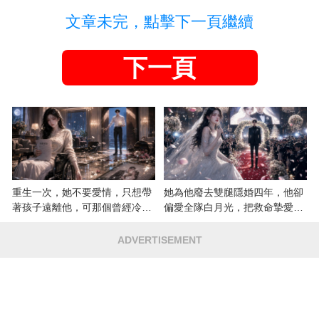
文章未完，點擊下一頁繼續
下一頁
重生一次，她不要愛情，只想帶
她為他廢去雙腿隱婚四年，他卻
著孩子遠離他，可那個曾經冷漠
偏愛全隊白月光，把救命摯愛當
的男人，一次次將她逼入懷中...
成畢生負擔
ADVERTISEMENT