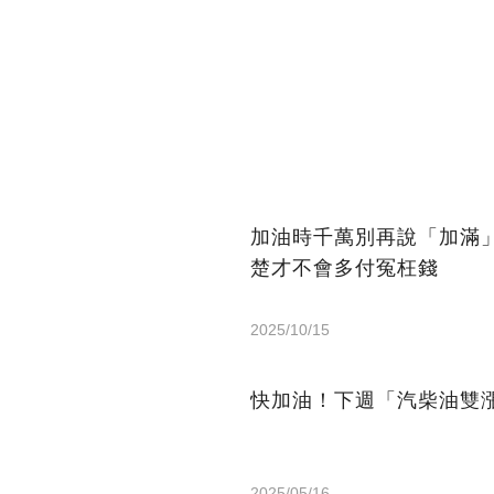
加油時千萬別再說「加滿
楚才不會多付冤枉錢
2025/10/15
快加油！下週「汽柴油雙漲」
2025/05/16