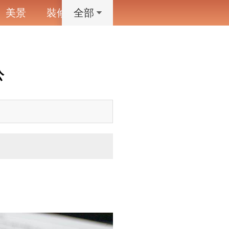
美景
裝修
寵物
藝術設計
動漫
全部
公