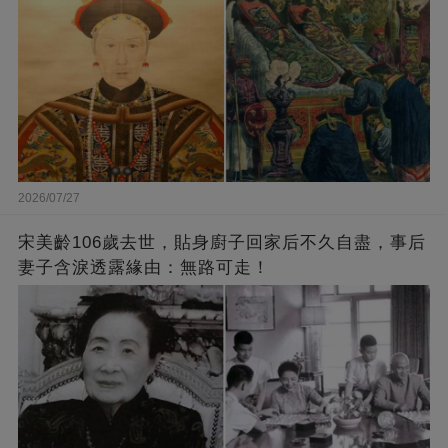
2026/07/27
宋美齡106歲去世，貼身廚子回家后不久自盡，事后
妻子含淚透露緣由：無路可走！