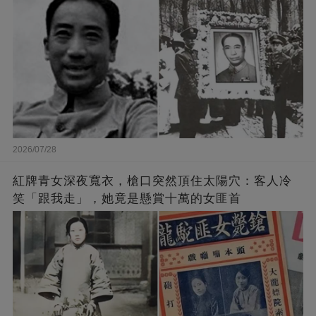
2026/07/28
紅牌青女深夜寬衣，槍口突然頂住太陽穴：客人冷
笑「跟我走」，她竟是懸賞十萬的女匪首