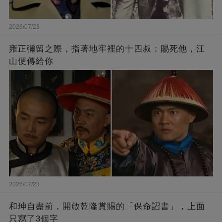
2026/07/23
雍正彌留之際，指著地牢裡的十四叔：賜死他，江
山便傳給你
2026/07/23
和珅自盡前，開啟乾隆賞賜的「保命詔書」，上面
只寫了3個字