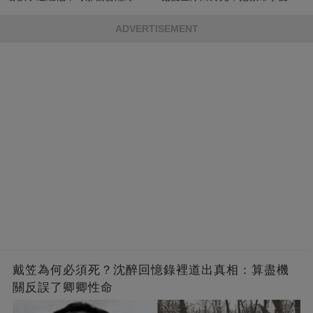
的男人，一次次將她逼入懷中...
成畢生負擔
ADVERTISEMENT
戴笠為何必須死？沈醉回憶錄裡道出真相：算盡機
關反誤了卿卿性命