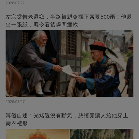
2026/07/27
左宗棠告老還鄉，半路被縣令攔下索要500兩！他遞
出一張紙，縣令看後瞬間癱軟
2026/07/27
溥儀自述：光緒還沒有斷氣，慈禧竟讓人給他穿上
壽衣禮服