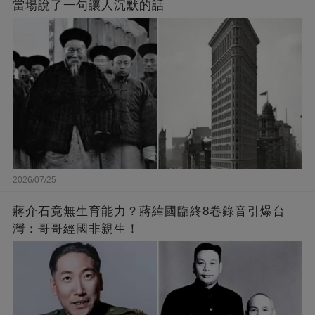
當場說了一句讓人沉默的話
2026/07/25
蔣介石竟無生育能力？蔣緯國臨終8卷錄音引爆台
灣：哥哥經國非親生！