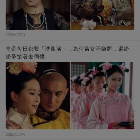
2026/07/23
皇帝每日都要「洗龍溝」，為何宮女不嫌髒，還紛
紛爭搶著去伺候
2026/03/04