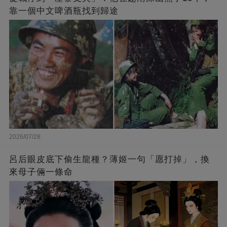
靠一個中文啤酒瓶找到歸途
2026/07/28
呂后眼皮底下偷生龍種？薄姬一句「愿打掉」，換
來母子倆一條命