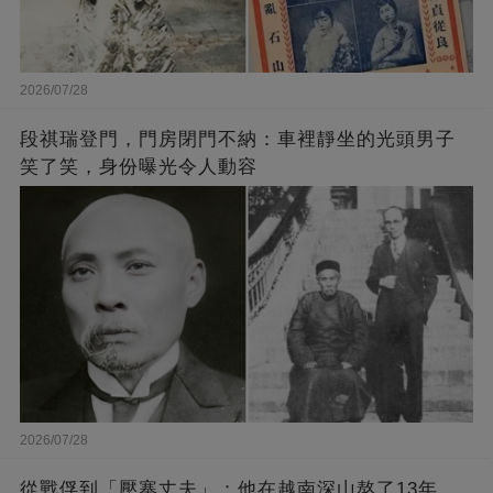
2026/07/28
段祺瑞登門，門房閉門不納：車裡靜坐的光頭男子
笑了笑，身份曝光令人動容
2026/07/28
從戰俘到「壓寨丈夫」：他在越南深山熬了13年，