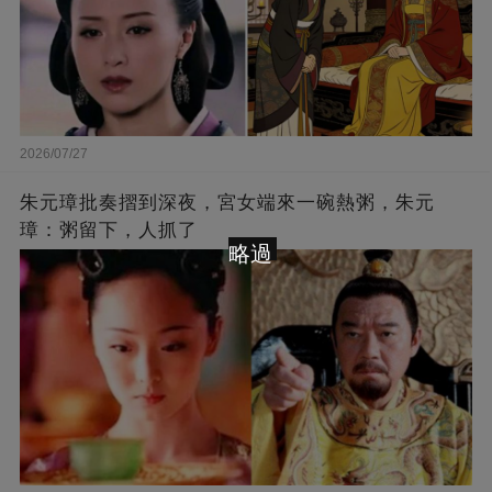
2026/07/27
朱元璋批奏摺到深夜，宮女端來一碗熱粥，朱元
璋：粥留下，人抓了
略過