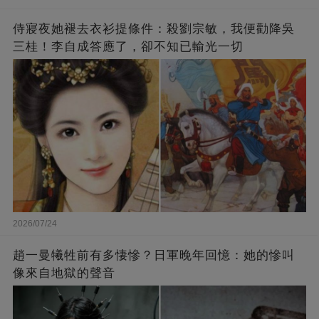
侍寢夜她褪去衣衫提條件：殺劉宗敏，我便勸降吳
三桂！李自成答應了，卻不知已輸光一切
2026/07/24
趙一曼犧牲前有多悽慘？日軍晚年回憶：她的慘叫
像來自地獄的聲音