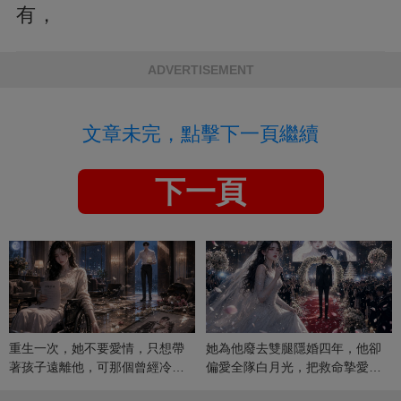
有，
ADVERTISEMENT
文章未完，點擊下一頁繼續
下一頁
重生一次，她不要愛情，只想帶
她為他廢去雙腿隱婚四年，他卻
著孩子遠離他，可那個曾經冷漠
偏愛全隊白月光，把救命摯愛當
的男人，一次次將她逼入懷中...
成畢生負擔