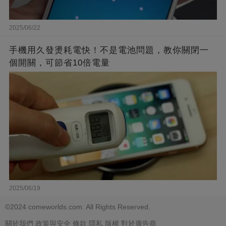
2025/06/22
手機用久發燙耗電快！不是電池問題，教你關閉一
個開關，可節省10倍電量
2025/06/19
©2024 comeworlds.com. All Rights Reserved.
關於我們
政策與安全
條款
隱私
版權
對於廣告商