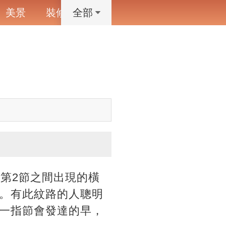
美景
裝修
寵物
藝術設計
動漫
全部
第2節之間出現的橫
。有此紋路的人聰明
一指節會發達的早，