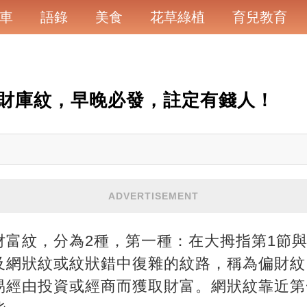
車
語錄
美食
花草綠植
育兒教育
財庫紋，早晚必發，註定有錢人！
ADVERTISEMENT
財富紋，分為2種，第一種：在大拇指第1節與
及網狀紋或紋狀錯中復雜的紋路，稱為偏財紋
易經由投資或經商而獲取財富。網狀紋靠近第