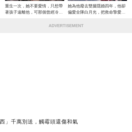
重生一次，她不要愛情，只想帶
她為他廢去雙腿隱婚四年，他卻
著孩子遠離他，可那個曾經冷漠
偏愛全隊白月光，把救命摯愛當
的男人，一次次將她逼入懷中...
成畢生負擔
ADVERTISEMENT
東西」千萬別送，觸霉頭還傷和氣