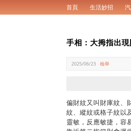
首頁
生活妙招
汽
手相：大拇指出現
2025/06/23
檢舉
偏財紋又叫財庫紋、
紋、縱紋或格子紋以
靈敏，反應敏捷，容