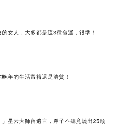
較的女人，大多都是這3種命運，很準！
你晚年的生活富裕還是清貧！
！」星云大師留遺言，弟子不聽竟燒出25顆