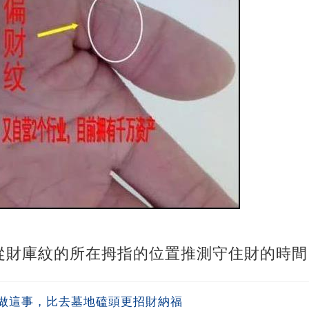
從財庫紋的所在拇指的位置推測守住財的時間
做這事，比去墓地磕頭更招財納福