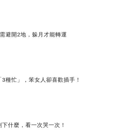
需避開2地，躲月才能轉運
「3種忙」，笨女人卻喜歡插手！
剩下什麼，看一次哭一次！