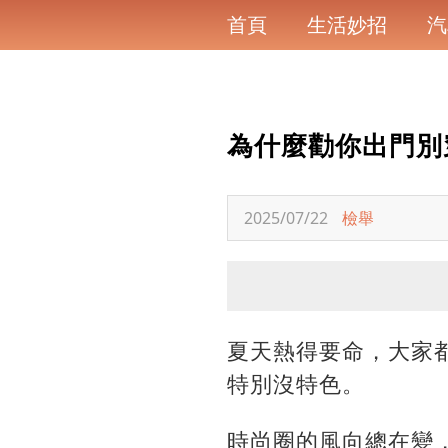
首頁
生活妙招
汽
為什麼勸你出門別
2025/07/22
檢舉
夏天熱得要命，大家
特別沒特色。
時尚圈的風向總在變