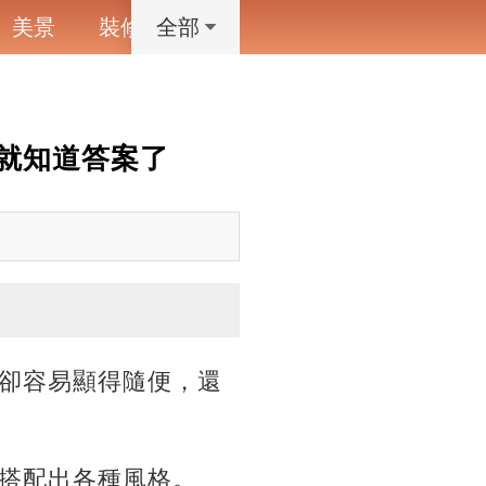
美景
裝修
寵物
藝術設計
動漫
全部
就知道答案了
卻容易顯得隨便，還
搭配出各種風格。