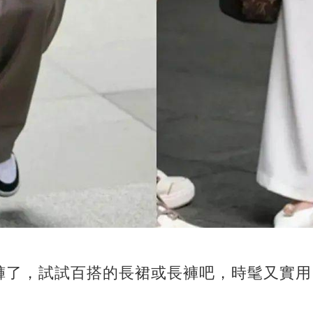
褲了，試試百搭的長裙或長褲吧，時髦又實用