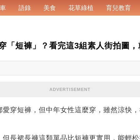
車
語錄
美食
花草綠植
育兒教育
穿「短褲」？看完這3組素人街拍圖，
ADVERTISEMENT
都愛穿短褲，但中年女性這麼穿，雖然涼快，
，但長裙長褲這類單品比短褲更實用，能輕松