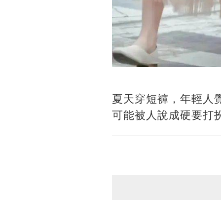
夏天穿短褲，年輕人
可能被人說成硬要打