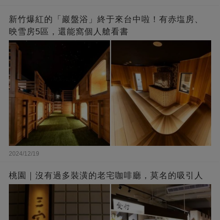
新竹爆紅的「巖盤浴」終于來台中啦！有赤塩房、
映雪房5區，還能窩個人艙看書
2024/12/19
桃園｜沒有過多裝潢的老宅咖啡廳，莫名的吸引人