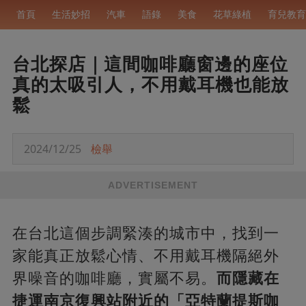
首頁
生活妙招
汽車
語錄
美食
花草綠植
育兒教育
台北探店｜這間咖啡廳窗邊的座位
真的太吸引人，不用戴耳機也能放
鬆
2024/12/25
檢舉
ADVERTISEMENT
在台北這個步調緊湊的城市中，找到一
家能真正放鬆心情、不用戴耳機隔絕外
界噪音的咖啡廳，實屬不易。
而隱藏在
捷運南京復興站附近的「亞特蘭提斯咖