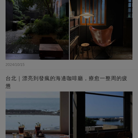
2024/10/15
台北｜漂亮到發瘋的海邊咖啡廳，療愈一整周的疲
憊