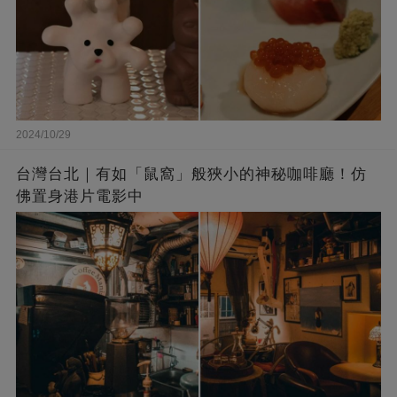
2024/10/29
台灣台北｜有如「鼠窩」般狹小的神秘咖啡廳！仿
佛置身港片電影中