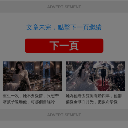
ADVERTISEMENT
文章未完，點擊下一頁繼續
下一頁
重生一次，她不要愛情，只想帶
她為他廢去雙腿隱婚四年，他卻
著孩子遠離他，可那個曾經冷漠
偏愛全隊白月光，把救命摯愛當
的男人，一次次將她逼入懷中...
成畢生負擔
ADVERTISEMENT