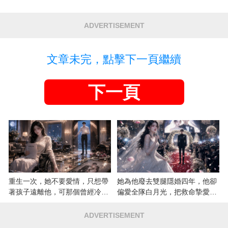
ADVERTISEMENT
文章未完，點擊下一頁繼續
下一頁
重生一次，她不要愛情，只想帶
她為他廢去雙腿隱婚四年，他卻
著孩子遠離他，可那個曾經冷漠
偏愛全隊白月光，把救命摯愛當
的男人，一次次將她逼入懷中...
成畢生負擔
ADVERTISEMENT