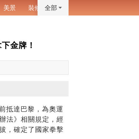
美景
裝修
寵物
藝術設計
動漫
全部
拿下金牌！
日前抵達巴黎，為奧運
辦法》相關規定，經
拔，確定了國家拳擊