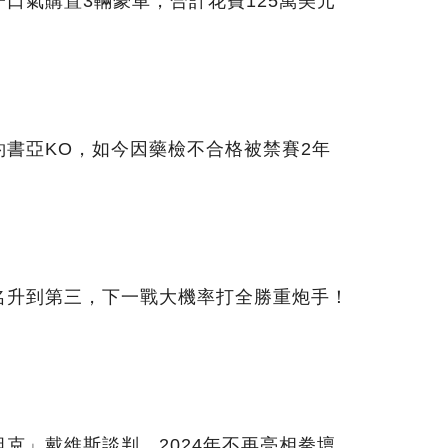
口氣購置3輛豪車，合計花費125萬美元
書亞KO，如今因藥檢不合格被禁賽2年
名升到第三，下一戰大機率打全勝重炮手！
克」戴維斯談判，2024年不再亮相拳壇