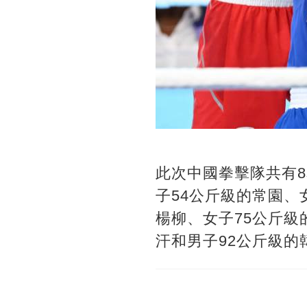
此次中國拳擊隊共有8
子54公斤級的常園、
楊柳、女子75公斤級
汗和男子92公斤級的