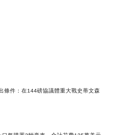
出條件：在144磅協議體重大戰史蒂文森