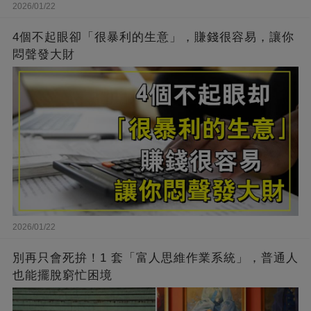
2026/01/22
4個不起眼卻「很暴利的生意」，賺錢很容易，讓你
悶聲發大財
2026/01/22
別再只會死拚！1 套「富人思維作業系統」，普通人
也能擺脫窮忙困境