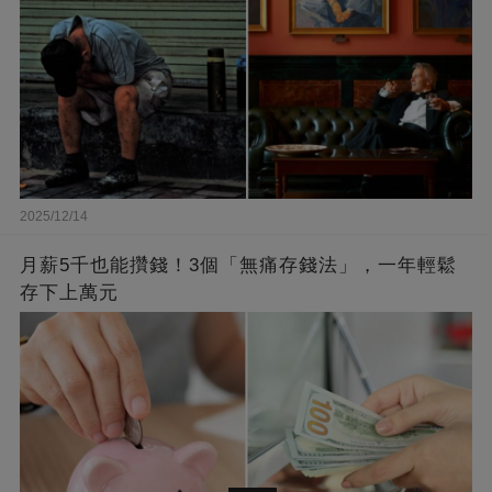
2025/12/14
月薪5千也能攢錢！3個「無痛存錢法」，一年輕鬆
存下上萬元