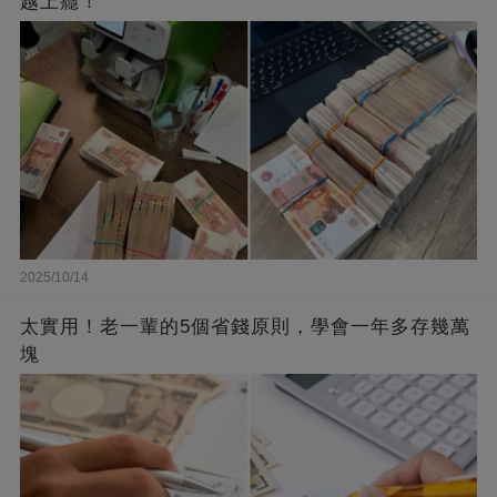
越上癮！
2025/10/14
太實用！老一輩的5個省錢原則，學會一年多存幾萬
塊