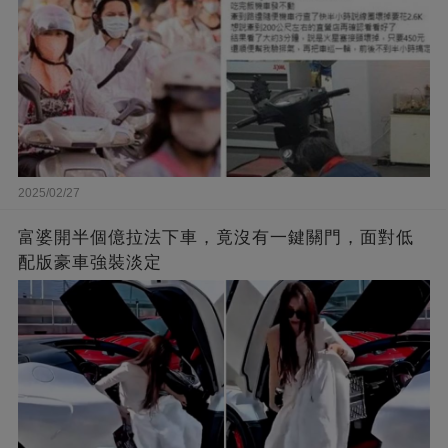
2025/02/27
富婆開半個億拉法下車，竟沒有一鍵關門，面對低
配版豪車強裝淡定