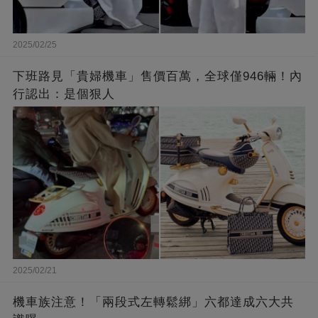
2025/02/25
下班路見「貴婦機車」售價百萬，全球僅946輛！內
行認出：是個狠人
2025/02/21
機車族注意！「兩段式左轉鬆綁」六都達成六大共