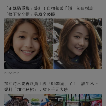
「正妹騎重機」爆紅！自拍都破千讚 節目採訪
「摘下安全帽」男粉全傻眼
2025/02/02
加油時不要再跟員工說「95加滿」了！工讀生私下
爆料「加油秘招」，省下千元大鈔