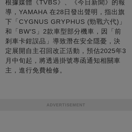
根據媒體《TVBS》、《今日新聞》的報
導，YAMAHA 在28日發出聲明，指出旗
下「CYGNUS GRYPHUS (勁戰六代)」
和「BW′S」2款車型部分機車，因「前
剎車卡鉗誤品」導致潛在安全隱憂，決
定展開自主召回改正活動，預估2025年3
月中旬起，將透過掛號專函通知相關車
主，進行免費檢修。
ADVERTISEMENT