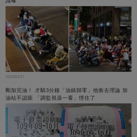
識曝
2025/02/17
剛加完油！ 才騎3分鐘「油錶歸零」他衝去理論 加
油站不認賬 「調監視器一看」愣住了