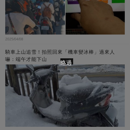
2025/04/08
騎車上山追雪！拍照回來「機車變冰棒」過來人
嚇：端午才能下山
略過