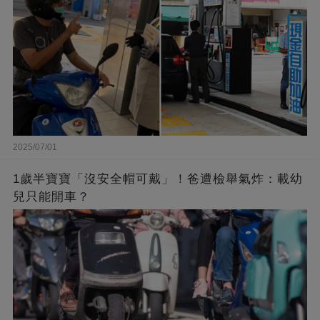
2025/07/01
1歲半寶寶「沒安全帽可戴」！爸遭檢舉氣炸：載幼
兒只能開車？