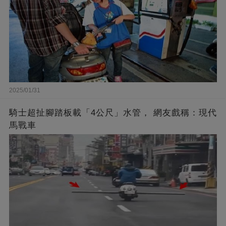
2025/01/31
騎士超扯腳踏板載「4公尺」水管， 網友戲稱：現代
馬戰車