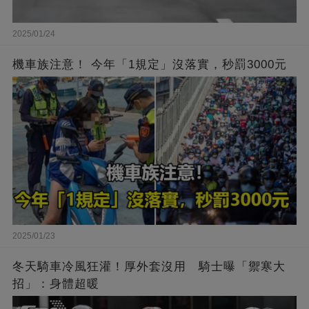
2025/01/24
機車族注意！ 今年「1規定」沒落實，秒罰3000元
2025/01/23
冬天騎車冷風狂灌！厚外套沒用 騎士曝「禦寒大
招」：身體超暖