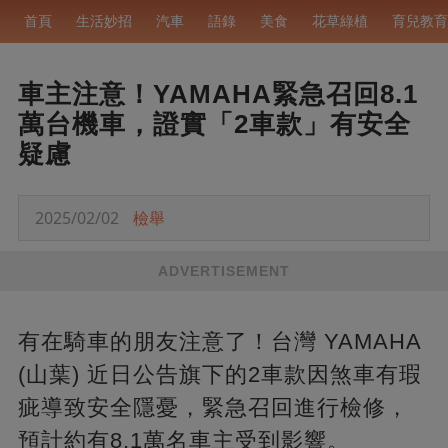
首頁
生活妙招
汽車
語錄
美食
花草綠植
育兒教育
車主注意！YAMAHA緊急召回8.1
萬台機車，證實「2車款」有安全
疑慮
2025/02/02
檢舉
ADVERTISEMENT
有在騎車的朋友注意了！台灣 YAMAHA
(山葉) 近日公告旗下的2車款因煞車有瑕
疵導致安全隱憂，緊急召回進行檢修，
預計約有8.1萬名車主受到影響。