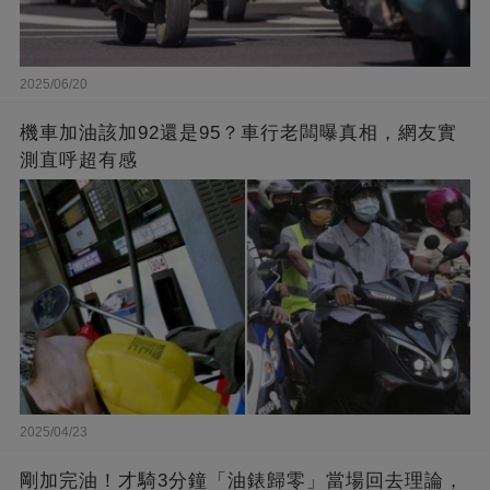
2025/06/20
機車加油該加92還是95？車行老闆曝真相，網友實
測直呼超有感
2025/04/23
剛加完油！才騎3分鐘「油錶歸零」當場回去理論，