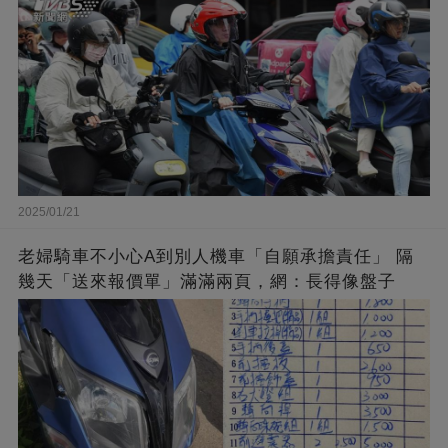
2025/01/21
老婦騎車不小心A到別人機車「自願承擔責任」 隔
幾天「送來報價單」滿滿兩頁，網：長得像盤子