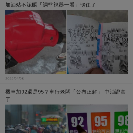
加油站不認賬「調監視器一看」愣住了
2025/04/08
機車加92還是95？車行老闆「公布正解」 中油證實
了