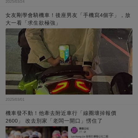
2025/03/24
女友剛學會騎機車！後座男友「手機寫4個字」，放
大一看「求生欲極強」
2025/03/01
機車發不動！他牽去附近車行「線圈壞掉報價
2600」 改去別家「老闆一開口」愣住了