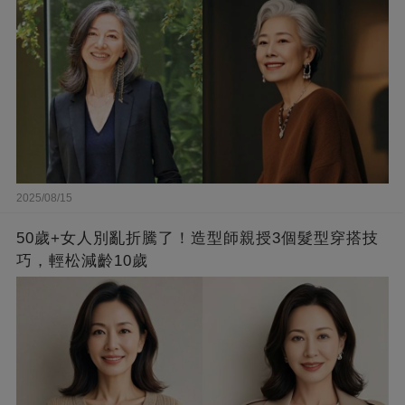
2025/08/15
50歲+女人別亂折騰了！造型師親授3個髮型穿搭技
巧，輕松減齡10歲