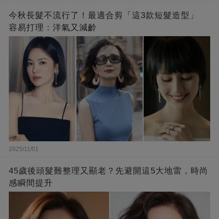
今秋長髮不流行了！最適合剪「這3款短髮造型」
容易打理：洋氣又減齡
2025/11/01
45歲後頭髮難整理又顯老？先避開這5大地雷，時尚
感瞬間提升