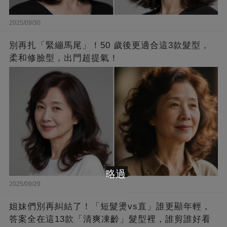
2025/09/30
別再扎「緊繃馬尾」！50 歲後更適合這3款髮型，
柔和修臉型，出門超提氣！
略過
2025/09/29
姐妹們別再糾結了！「短髮燙vs直」誰更顯年輕，
答案全在這13款「清爽凍齡」髮型裡，誰剪誰好看