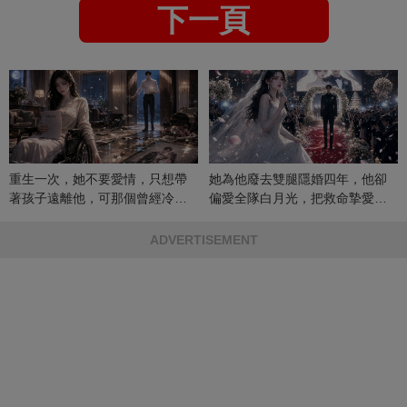
下一頁
重生一次，她不要愛情，只想帶
她為他廢去雙腿隱婚四年，他卻
著孩子遠離他，可那個曾經冷漠
偏愛全隊白月光，把救命摯愛當
的男人，一次次將她逼入懷中...
成畢生負擔
ADVERTISEMENT