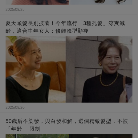
2025/08/25
​夏天頭髮長別披著！今年流行「3種扎髮」涼爽減
齡，適合中年女人：修飾臉型顯瘦
2025/08/20
50歲后不染發，與白發和解，選個精致髮型，不被
「年齡」 限制