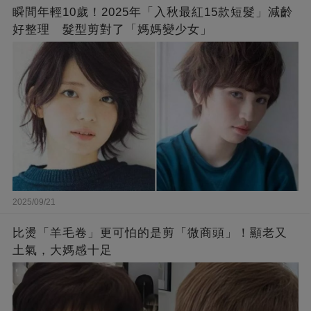
瞬間年輕10歲！2025年「入秋最紅15款短髮」減齡
好整理 髮型剪對了「媽媽變少女」
2025/09/21
比燙「羊毛卷」更可怕的是剪「微商頭」！顯老又
土氣，大媽感十足