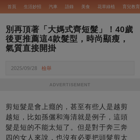
首頁
生活妙招
汽車
語錄
美食
花草綠植
育兒教育
別再頂著「大媽式齊短髮」！40歲
後更推薦這4款髮型，時尚顯瘦，
氣質直接開掛
2025/09/28
檢舉
ADVERTISEMENT
剪短髮是會上癮的，甚至有些人是越剪
越短，比如孫儷和海清就是例子，這頭
髮是短的不能太短了。但是對于奔三奔
四的女人來說，也沒有必要把頭髮剪太