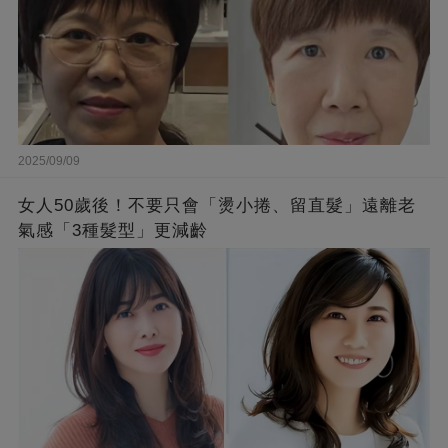
2025/09/09
女人50歲後！不要只會「燙小捲、留直髮」遠離老
氣感「3種髮型」更減齡