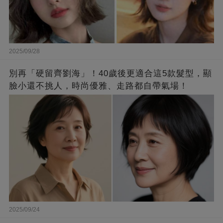
2025/09/28
別再「硬留齊劉海」！40歲後更適合這5款髮型，顯
臉小還不挑人，時尚優雅、走路都自帶氣場！
2025/09/24