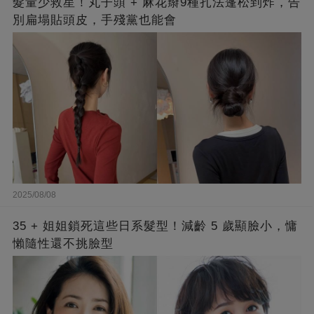
髮量少救星！丸子頭 + 麻花辮9種扎法蓬松到炸，告
別扁塌貼頭皮，手殘黨也能會
2025/08/08
35 + 姐姐鎖死這些日系髮型！減齡 5 歲顯臉小，慵
懶隨性還不挑臉型