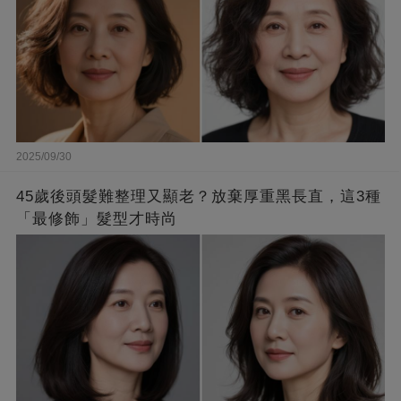
2025/09/30
45歲後頭髮難整理又顯老？放棄厚重黑長直，這3種
「最修飾」髮型才時尚