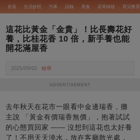
首頁
生活妙招
汽車
語錄
美食
花草綠植
育兒教育
這花比黃金「金貴」！比長壽花好
養，比桂花香 10 倍，新手養也能
開花滿屋香
2025/09/02
檢舉
ADVERTISEMENT
去年秋天在花市一眼看中金邊瑞香，攤
主說 「黃金有價瑞香無價」，抱著試試
的心態買回家 —— 沒想到這花也太好養
了！不用天天澆水，放在客廳散光處，