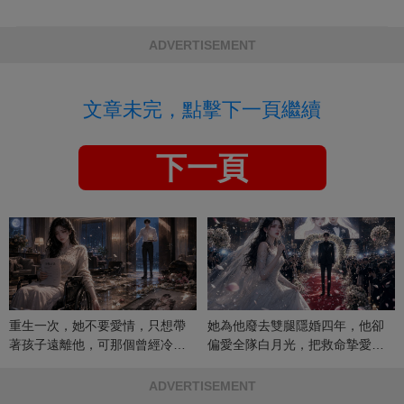
ADVERTISEMENT
文章未完，點擊下一頁繼續
下一頁
重生一次，她不要愛情，只想帶
她為他廢去雙腿隱婚四年，他卻
著孩子遠離他，可那個曾經冷漠
偏愛全隊白月光，把救命摯愛當
的男人，一次次將她逼入懷中...
成畢生負擔
ADVERTISEMENT