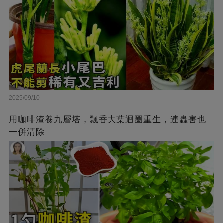
2025/09/10
用咖啡渣養九層塔，飄香大葉迴圈重生，連蟲害也
一併清除