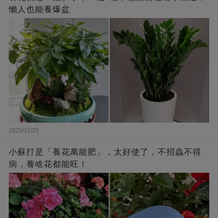
懶人也能養爆盆
2025/12/25
小蘇打是「養花萬能肥」，太好使了，不招蟲不得
病，養啥花都能旺！