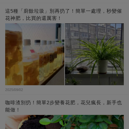
這5種「廚餘垃圾」別再扔了！簡單一處理，秒變催
花神肥，比買的還厲害！
2025/09/02
咖啡渣別扔！簡單2步變養花肥，花兒瘋長，新手也
能做！