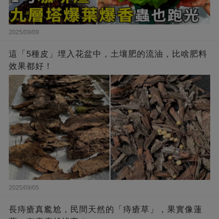
2025/09/09
這「5種皮」埋入花盆中，土壤肥的流油，比啥肥料
效果都好！
2025/09/05
長痔瘡真尷尬，民間天然的「痔瘡草」，果實像蓮