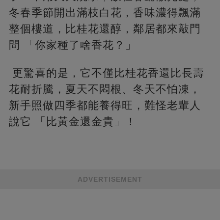
冬春季節開出滿枝白花，香味濃得飄滿
整個樓道，比桂花還醇，鄰居都來敲門
問 「你家種了啥香花？」
更驚喜的是，它不僅比桂花香還比長壽
花耐折騰，夏天不悶根、冬天不怕凍，
新手照做四季都能養得旺，難怪老輩人
說它 「比黃金還金貴」！
ADVERTISEMENT