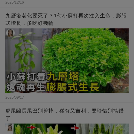
2025/12/16
九層塔老化要死了？1勺小蘇打再次注入生命，膨脹
式增長，多吃好幾輪
2025/09/17
虎尾蘭長尾巴別剪掉，稀有又吉利，要珍惜別搞錯
了