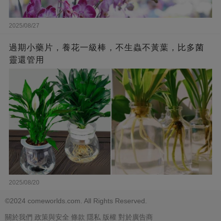
2025/08/27
過期小藥片，養花一級棒，不生蟲不黃葉，比多菌
靈還管用
2025/08/20
©2024 comeworlds.com. All Rights Reserved.
關於我們
政策與安全
條款
隱私
版權
對於廣告商