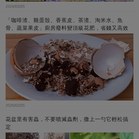
2026/03/05
「咖啡渣、雞蛋殼、香蕉皮、茶渣、淘米水、魚
骨、蔬菜果皮」廚房廢料變頂級花肥，省錢又高效
2026/03/05
花盆里有害蟲，不要噴滅蟲劑，撒上一勺它輕松搞
定