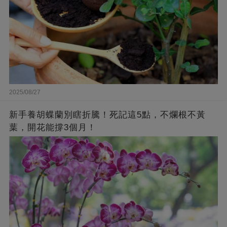
2025/08/27
新手養胡蝶蘭別瞎折騰！死記這5點，不爛根不黃
葉，開花能撐3個月！