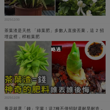
2025/12/30
茶葉渣是天然 「綠葉肥」多數人直接丟棄，這 2 招
埋盆裡，桿粗葉肥
略過
2025/12/28
養花就選「錢」字輩！這7種不僅招財還耐旱耐造，