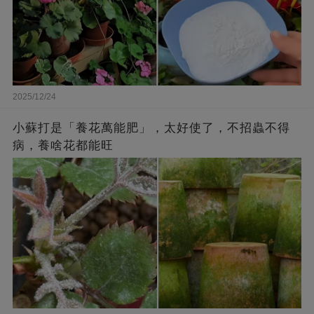
2025/12/24
小蘇打是「養花萬能肥」，太好使了，不招蟲不得
病，養啥花都能旺