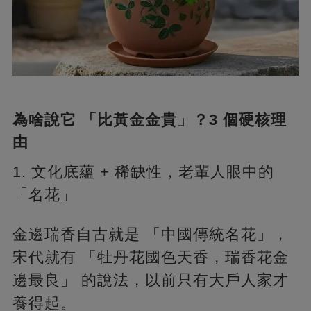
為啥說它 「比黃金金貴」？3 個硬核理
由
1. 文化底蘊 + 稀缺性，老輩人眼中的
「名花」
金邊瑞香自古就是 「中國傳統名花」，
宋代就有 「牡丹花國色天香，瑞香花金
邊最良」 的說法，以前只有大戶人家才
養得起。