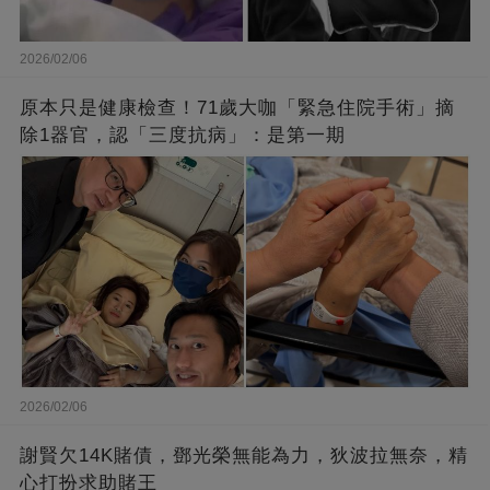
2026/02/06
原本只是健康檢查！71歲大咖「緊急住院手術」摘
除1器官，認「三度抗病」：是第一期
2026/02/06
謝賢欠14K賭債，鄧光榮無能為力，狄波拉無奈，精
心打扮求助賭王