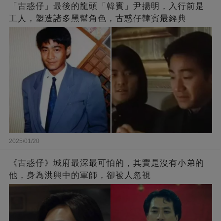
「古惑仔」最後的龍頭「韓賓」尹揚明，入行前是
工人，塑造諸多黑幫角色，古惑仔韓賓最經典
2025/01/20
《古惑仔》城府最深最可怕的，其實是沒有小弟的
他，身為洪興中的軍師，卻被人忽視