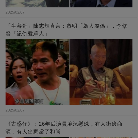
2025/02/07
「生蕃哥」陳志輝直言：黎明「為人虛偽」，李修
賢「記仇愛罵人」
2025/02/07
《古惑仔》：26年后演員境況懸殊，有人街邊商
演，有人出家當了和尚