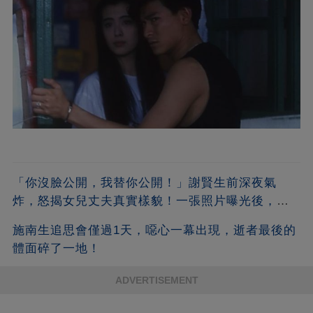
「你沒臉公開，我替你公開！」謝賢生前深夜氣
炸，怒揭女兒丈夫真實樣貌！一張照片曝光後，全
港都嚇傻了！沒想到竟是他
施南生追思會僅過1天，噁心一幕出現，逝者最後的
體面碎了一地！
ADVERTISEMENT