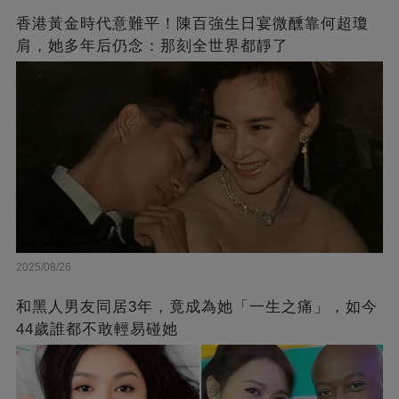
香港黃金時代意難平！陳百強生日宴微醺靠何超瓊
肩，她多年后仍念：那刻全世界都靜了
2025/08/26
和黑人男友同居3年，竟成為她「一生之痛」，如今
44歲誰都不敢輕易碰她