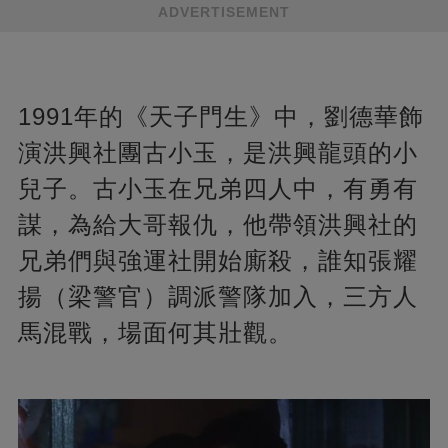
ADVERTISEMENT
1991年的《天子門生》中，劉德華飾
演洪興社團古小玉，是洪興龍頭的小
兒子。古小玉在兄弟四人中，有勇有
謀，為給大哥報仇，他帶領洪興社的
兄弟們與強運社開始廝殺，誰知張耀
揚（梁警官）調派警隊加入，三方人
馬混戰，場面何其壯觀。