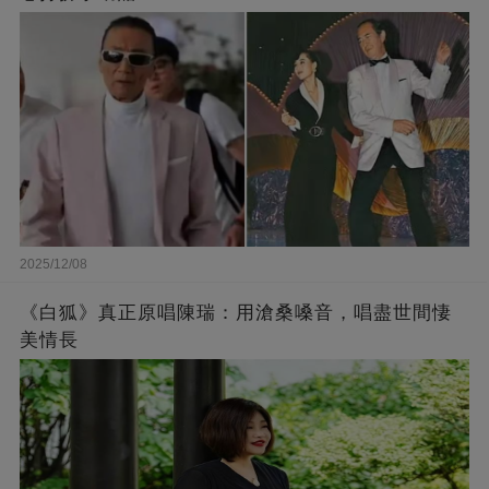
2025/12/08
《白狐》真正原唱陳瑞：用滄桑嗓音，唱盡世間悽
美情長​