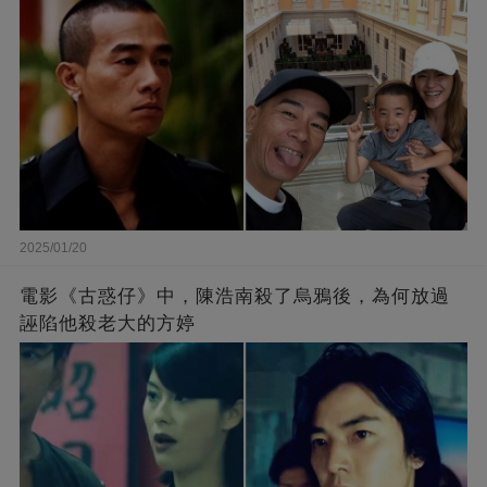
2025/01/20
電影《古惑仔》中，陳浩南殺了烏鴉後，為何放過
誣陷他殺老大的方婷