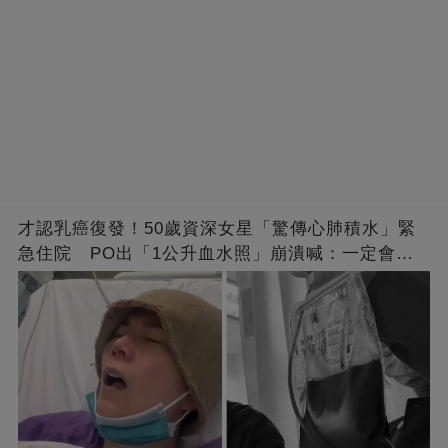
才認乳癌復發！50歲資深女星「驚傳心肺積水」緊
急住院 PO出「1公升血水照」崩潰喊：一定會度
過