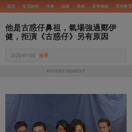
首頁
生活妙招
汽車
語錄
美食
花草綠植
育兒教育
他是古惑仔鼻祖，氣場強過鄭伊
健，拒演《古惑仔》另有原因
2025/01/20
檢舉
ADVERTISEMENT