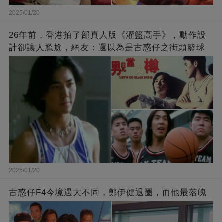
2025/01/20
26年前，香港拍了部真人版《灌籃高手》，動作設
計卻讓人尷尬，網友：還以為是古惑仔之街頭籃球
2025/01/20
古惑仔F4今境遇大不同，鄭伊健退圈，而他最落魄