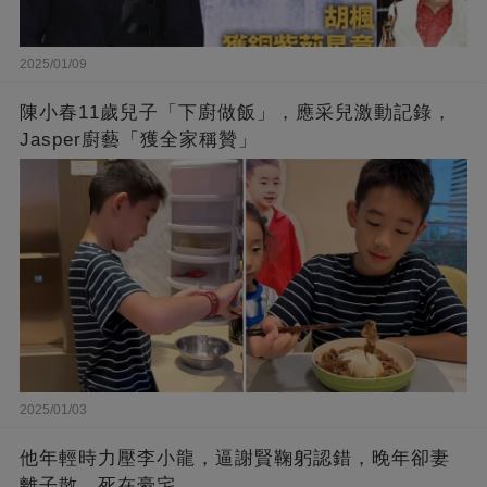
2025/01/09
陳小春11歲兒子「下廚做飯」，應采兒激動記錄，
Jasper廚藝「獲全家稱贊」
2025/01/03
他年輕時力壓李小龍，逼謝賢鞠躬認錯，晚年卻妻
離子散，死在豪宅