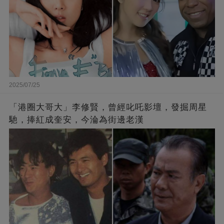
2025/07/25
「港圈大哥大」李修賢，曾經叱吒影壇，發掘周星
馳，捧紅成奎安，今淪為街邊老漢