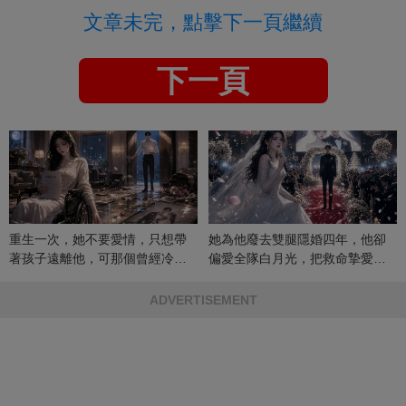
文章未完，點擊下一頁繼續
下一頁
重生一次，她不要愛情，只想帶
她為他廢去雙腿隱婚四年，他卻
著孩子遠離他，可那個曾經冷漠
偏愛全隊白月光，把救命摯愛當
的男人，一次次將她逼入懷中...
成畢生負擔
ADVERTISEMENT