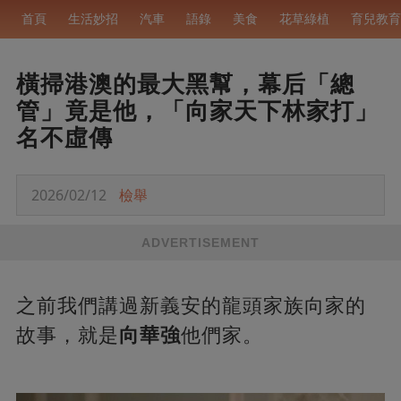
首頁
生活妙招
汽車
語錄
美食
花草綠植
育兒教育
橫掃港澳的最大黑幫，幕后「總
管」竟是他，「向家天下林家打」
名不虛傳
2026/02/12
檢舉
ADVERTISEMENT
之前我們講過新義安的龍頭家族向家的
故事，就是
向華強
他們家。