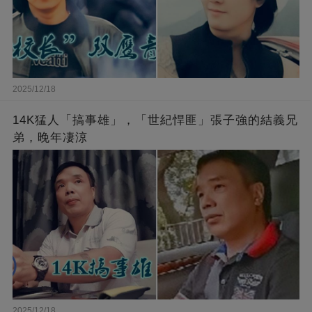
2025/12/18
14K猛人「搞事雄」，「世紀悍匪」張子強的結義兄
弟，晚年凄涼
2025/12/18