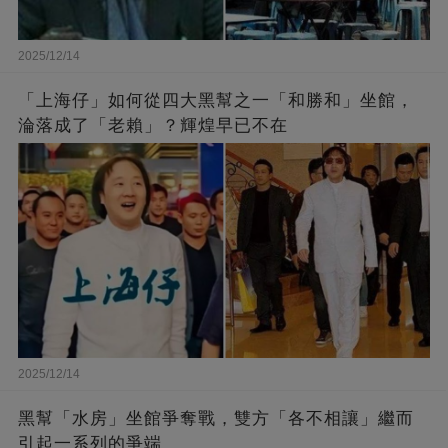
2025/12/14
「上海仔」如何從四大黑幫之一「和勝和」坐館，
淪落成了「老賴」？輝煌早已不在
2025/12/14
黑幫「水房」坐館爭奪戰，雙方「各不相讓」繼而
引起一系列的爭端