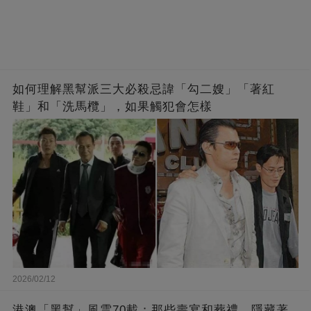
如何理解黑幫派三大必殺忌諱「勾二嫂」「著紅
鞋」和「洗馬欖」，如果觸犯會怎樣
2026/02/12
港澳「黑幫」風雲70載：那些壽宴和葬禮，隱藏著