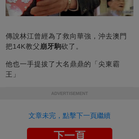
傳說林江曾經為了救向華強，沖去澳門
把14K教父
崩牙駒
砍了。
他也一手提拔了大名鼎鼎的「尖東霸
王」
ADVERTISEMENT
文章未完，點擊下一頁繼續
下一頁