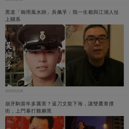
黑道「御用風水師」吳佩孚：我一生都與江湖人扯
上關系
2025/12/18
崩牙駒當年多厲害？逼刀文龍下海，讓雙鷹青撲
街，上門暴打雞腳黑