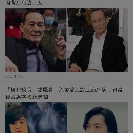
因背后有這二人
2025/12/29
「勝和校長」雙鷹青：入境濠江對上崩牙駒，跑路
後成為茶餐廳老闆