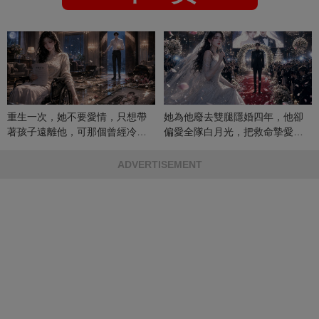
重生一次，她不要愛情，只想帶
她為他廢去雙腿隱婚四年，他卻
著孩子遠離他，可那個曾經冷漠
偏愛全隊白月光，把救命摯愛當
的男人，一次次將她逼入懷中...
成畢生負擔
ADVERTISEMENT