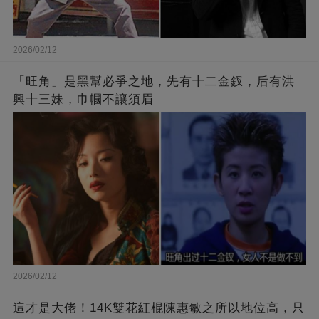
2026/02/12
「旺角」是黑幫必爭之地，先有十二金釵，后有洪
興十三妹，巾幗不讓須眉
2026/02/12
這才是大佬！14K雙花紅棍陳惠敏之所以地位高，只