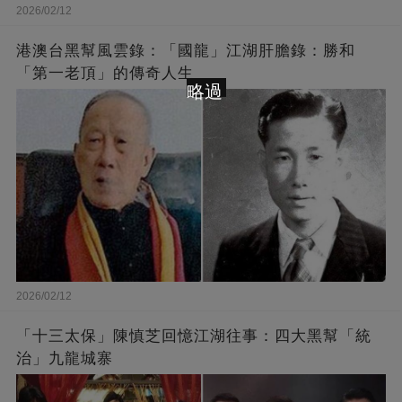
2026/02/12
港澳台黑幫風雲錄：「國龍」江湖肝膽錄：勝和
「第一老頂」的傳奇人生
略過
2026/02/12
「十三太保」陳慎芝回憶江湖往事：四大黑幫「統
治」九龍城寨