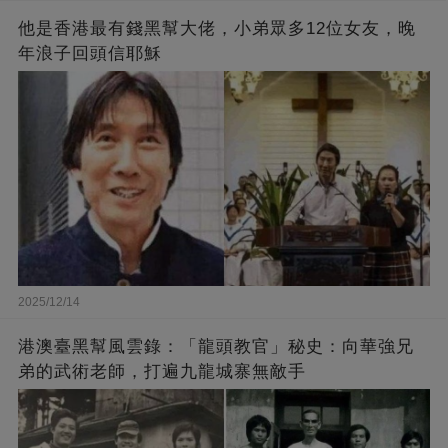
他是香港最有錢黑幫大佬，小弟眾多12位女友，晚
年浪子回頭信耶穌
2025/12/14
港澳臺黑幫風雲錄：「龍頭教官」秘史：向華強兄
弟的武術老師，打遍九龍城寨無敵手