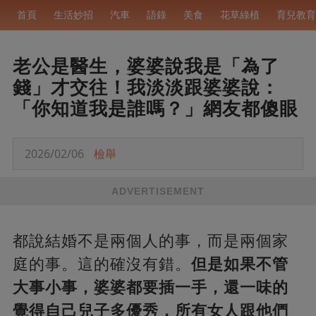
首頁
生活妙招
汽車
語錄
美食
花草綠植
育兒教育
老公是醫生，婆婆說我是「為了
錢」才交往！我淡淡跟婆婆說：
「你知道我是誰嗎？」網友都傻眼
2026/02/06
檢舉
ADVERTISEMENT
都說結婚不是兩個人的事，而是兩個家
庭的事。這的確沒有錯。
但是如果不管
大事小事，
婆婆都要插一手，還一味的
覺得自己兒子多優秀，
所有女人跟他們