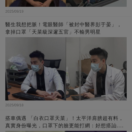
2025/09/19
醫生我想把脈！電眼醫師「被封中醫界彭于晏」，
拿掉口罩「天菜級深邃五官」不輸男明星
2025/09/18
搭車偶遇 「白衣口罩天菜」！太平洋肩膀超有料，
真實身份曝光，口罩下的臉更能打網：好想搭訕....