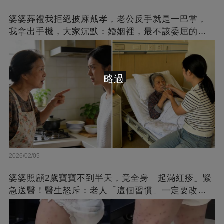
婆婆葬禮我拒絕披麻戴孝，老公反手就是一巴掌，
我拿出手機，大家沉默：婚姻裡，最不該委屈的是
妻子
略過
2026/02/05
婆婆照顧2歲寶寶不到半天，竟全身「起滿紅疹」緊
急送醫！醫生怒斥：老人「這個習慣」一定要改
掉！