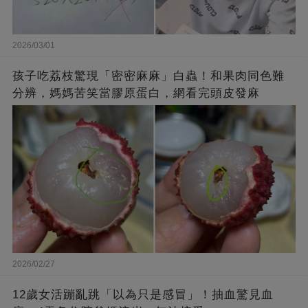
2026/03/01
孩子吃荔枝驚現「密密麻麻」白蟲！和果肉同色難
分辨，媽媽苦笑當膠原蛋白，網看完頭皮發麻
2026/02/27
12歲女活蹦亂跳「以為只是感冒」！抽血驚見血