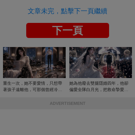
文章未完，點擊下一頁繼續
下一頁
重生一次，她不要愛情，只想帶
她為他廢去雙腿隱婚四年，他卻
著孩子遠離他，可那個曾經冷漠
偏愛全隊白月光，把救命摯愛當
的男人，一次次將她逼入懷中...
成畢生負擔
ADVERTISEMENT