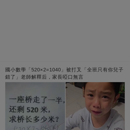
國小數學「520×2=1040」被打叉「全班只有你兒子
錯了」老師解釋后，家長啞口無言