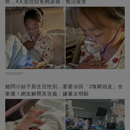
癌，4天急住院爸媽淚崩：無法接受
2026/02/07
她問小姑子新生兒性別…婆婆冷回「2塊豬頭皮」全
家僵！網友解釋其含義：嫌棄太明顯