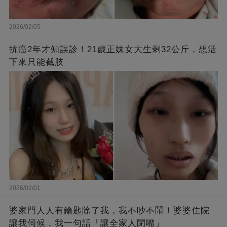
2026/02/05
抗癌2年才知誤診！21歲正妹女大生剩32公斤，想活
下來只能截肢
2026/02/01
婆家門人人有鑰匙除了我，我不吵不鬧！婆婆住院
讓我伺候，我一句話「讓全家人閉嘴」