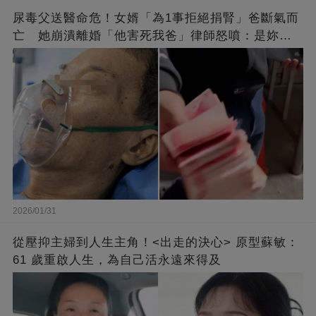
尿毒父送醫命危！女婿「為1事拒絕捐腎」爸斷氣而
亡 她崩潰離婚「他害死我爸」律師怒噴：是妳太
過分
2026/01/31
從壓抑主婦到人生主角！<出走的決心> 原型蘇敏：
61 歲重啟人生，為自己活永遠來得及