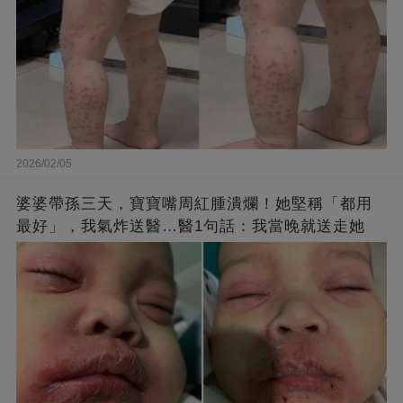
2026/02/05
婆婆帶孫三天，寶寶嘴周紅腫潰爛！她堅稱「都用
最好」，我氣炸送醫…醫1句話：我當晚就送走她