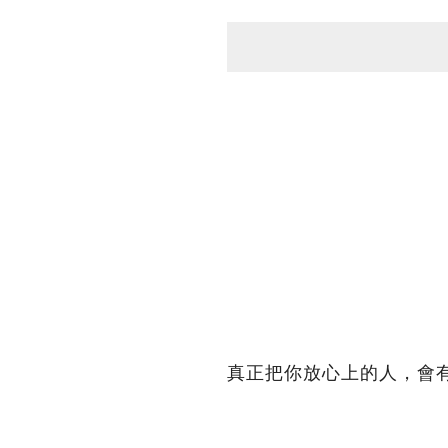
真正把你放心上的人，會