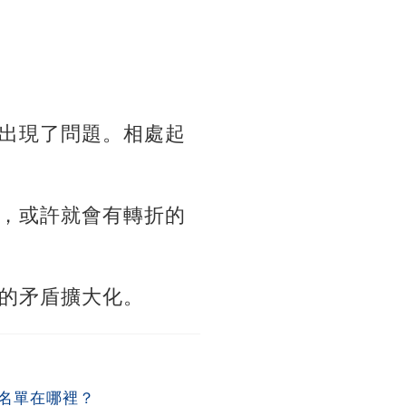
出現了問題。相處起
，或許就會有轉折的
的矛盾擴大化。
名單在哪裡？