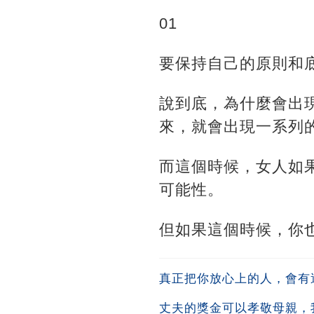
01
要保持自己的原則和
說到底，為什麼會出
來，就會出現一系列
而這個時候，女人如
可能性。
但如果這個時候，你
真正把你放心上的人，會有
丈夫的獎金可以孝敬母親，