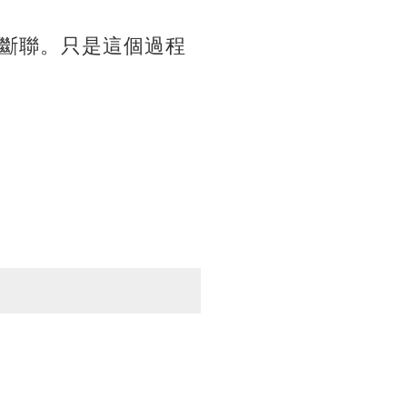
斷聯。只是這個過程