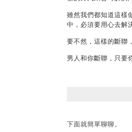
雖然我們都知道這樣
中，必須要用心去解
要不然，這樣的斷聯
男人和你斷聯，只要
下面就簡單聊聊。