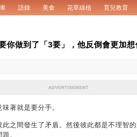
車
語錄
美食
花草綠植
育兒教育
要你做到了「3要」，他反倒會更加想
ADVERTISEMENT
意味著就是要分手。
彼此之間發生了矛盾。然後彼此都是不理智的
問題。