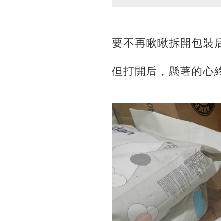
要不再瞅瞅拆開包裝
但打開后，懸著的心