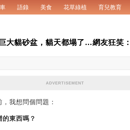
車
語錄
美食
花草綠植
育兒教育
巨大貓砂盆，貓天都塌了…網友狂笑：
ADVERTISEMENT
前，我想問個問題：
譜的東西嗎？