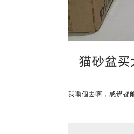
我嘞個去啊，感覺都