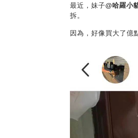
最近，妹子
@哈羅小
拆。
因為，好像買大了億