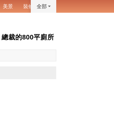
美景
裝修
寵物
藝術設計
動漫
全部
總裁的800平廁所