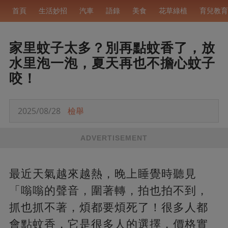
首頁
生活妙招
汽車
語錄
美食
花草綠植
育兒教育
家里蚊子太多？別再點蚊香了，放
水里泡一泡，夏天再也不擔心蚊子
咬！
2025/08/28
檢舉
ADVERTISEMENT
最近天氣越來越熱，晚上睡覺時聽見
「嗡嗡的聲音，圍著轉，拍也拍不到，
抓也抓不著，煩都要煩死了！很多人都
會點蚊香，它是很多人的選擇，價格實