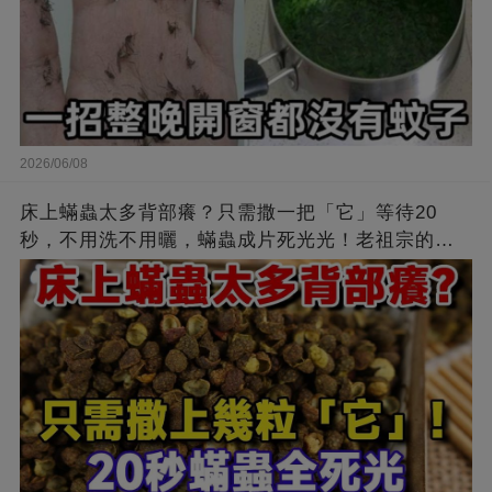
2026/06/08
床上蟎蟲太多背部癢？只需撒一把「它」等待20
秒，不用洗不用曬，蟎蟲成片死光光！老祖宗的方
法太管用