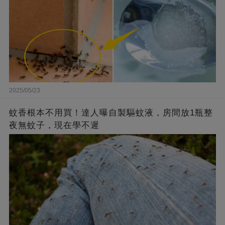
2025/05/23
蚊香根本不用買！達人曝自製驅蚊液，房間放1瓶整
夜無蚊子，現在學不遲