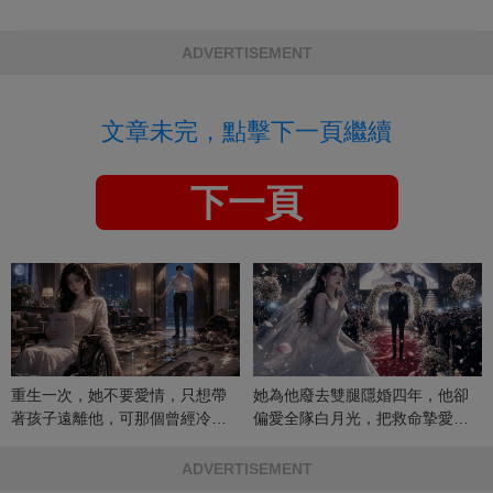
ADVERTISEMENT
文章未完，點擊下一頁繼續
下一頁
重生一次，她不要愛情，只想帶
她為他廢去雙腿隱婚四年，他卻
著孩子遠離他，可那個曾經冷漠
偏愛全隊白月光，把救命摯愛當
的男人，一次次將她逼入懷中...
成畢生負擔
ADVERTISEMENT