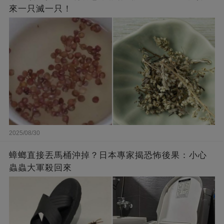
來一只滅一只！
2025/08/30
蟑螂直接丟馬桶沖掉？日本專家揭恐怖後果：小心
蟲蟲大軍殺回來