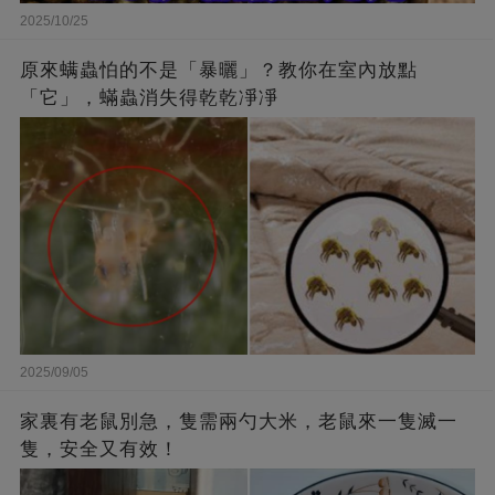
2025/10/25
原來螨蟲怕的不是「暴曬」？教你在室內放點
「它」，蟎蟲消失得乾乾凈凈
2025/09/05
家裏有老鼠別急，隻需兩勺大米，老鼠來一隻滅一
隻，安全又有效！