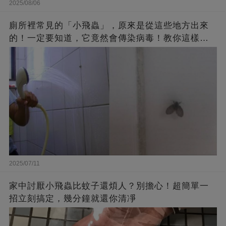
2025/08/06
廁所裡常見的「小飛蟲」，原來是從這些地方出來
的！一定要知道，它竟然會傳染病毒！教你這樣消
滅它們
2025/07/11
家中討厭小飛蟲比蚊子還煩人？別擔心！超簡單一
招立刻搞定，幾分鐘就還你清凈