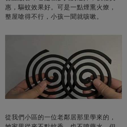
惠，驅蚊效果好。可是一點煙熏火燎，
整屋嗆得不行，小孩一聞就咳嗽。
從我們小區的一位老鄰居那里學來的，
她家里從來不點蚊香、也不噴藥水，但