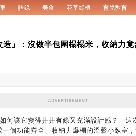
車
語錄
美食
花草綠植
育兒教育
改造」：沒做半包圍榻榻米，收納力竟
ADVERTISEMENT
，如何讓它變得井井有條又充滿設計感？」這
成一個功能齊全、收納力爆棚的溫馨小臥室，