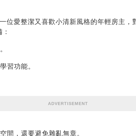
于一位愛整潔又喜歡小清新風格的年輕房主，
備：
。
學習功能。
ADVERTISEMENT
空間，還要避免雜亂無章。