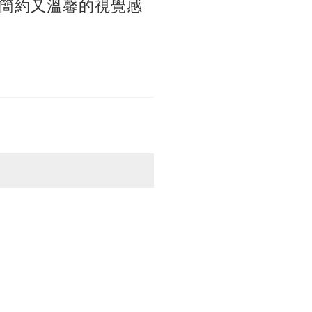
簡約又溫馨的視覺感
。