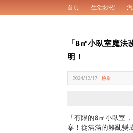
首頁
生活妙招
汽
「8㎡小臥室魔法
明！
2024/12/17
檢舉
「有限的8㎡小臥室
案！從滿滿的雜亂變