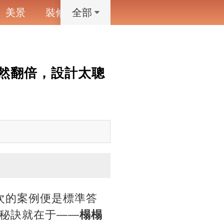
美景
裝修
寵物
藝術設計
動漫
全部
然翻倍，設計太聰
次的案例便是標準答
秘訣就在于——
榻榻