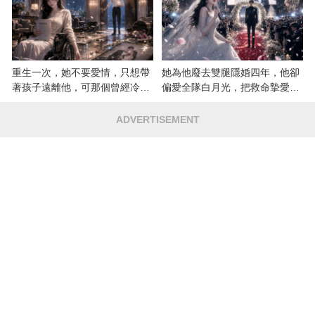
重生一次，她不要愛情，只想帶
她為他廢去雙腿隱婚四年，他卻
著孩子遠離他，可那個曾經冷漠
偏愛全隊白月光，把救命摯愛當
的男人，一次次將她逼入懷中...
成畢生負擔
ADVERTISEMENT