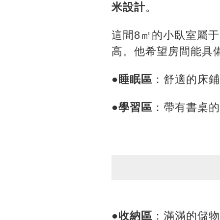
米設計
。
這間8㎡的小臥室屬
高。他希望房間能具
●睡眠區
：舒適的床鋪
●學習區
：帶有書桌的
●收納區
：滿滿的儲物