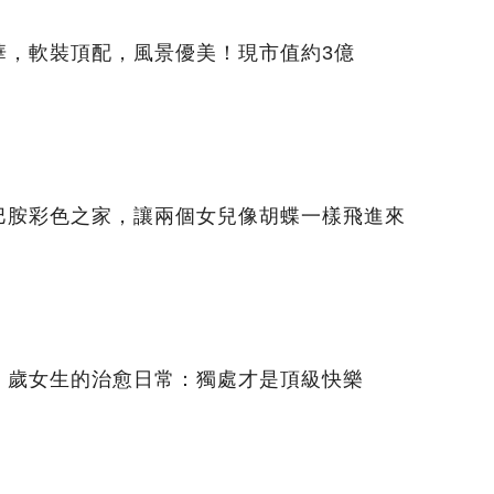
華，軟裝頂配，風景優美！現市值約3億
巴胺彩色之家，讓兩個女兒像胡蝶一樣飛進來
｜30 歲女生的治愈日常：獨處才是頂級快樂