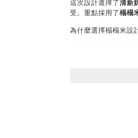
這次設計選擇了
清新
受。重點採用了
榻榻
為什麼選擇榻榻米設