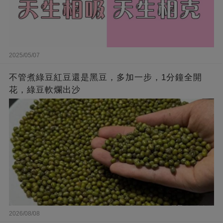
2025/05/07
不管煮綠豆紅豆還是黑豆，多加一步，1分鐘全開
花，綠豆軟爛出沙
2026/08/08