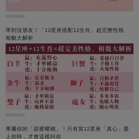
2025/06/26
準到沒朋友！「12星座搭配12生肖」超完整性格、
相貌大解析
2025/05/16
專屬你的「甜蜜暱稱」！只有當12星座「真心」愛
上你時，才會這樣叫你