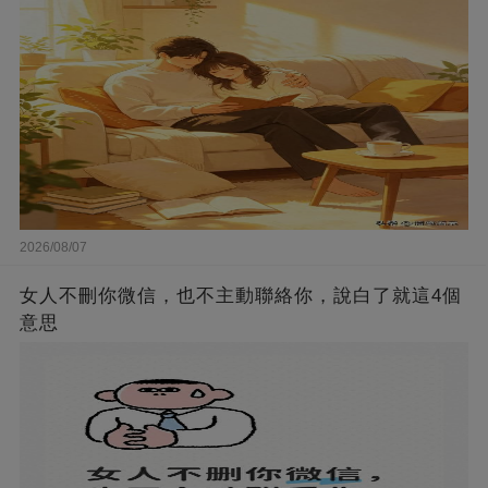
2026/08/07
女人不刪你微信，也不主動聯絡你，說白了就這4個
意思