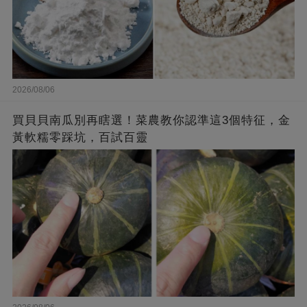
2026/08/06
買貝貝南瓜別再瞎選！菜農教你認準這3個特征，金
黃軟糯零踩坑，百試百靈