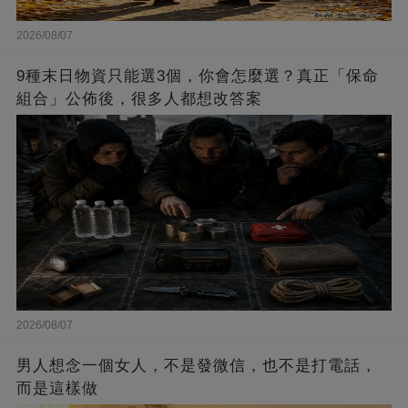
2026/08/07
9種末日物資只能選3個，你會怎麼選？真正「保命
組合」公佈後，很多人都想改答案
2026/08/07
男人想念一個女人，不是發微信，也不是打電話，
而是這樣做