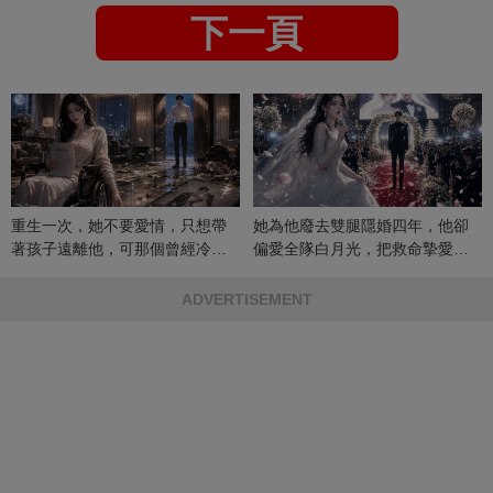
下一頁
重生一次，她不要愛情，只想帶
她為他廢去雙腿隱婚四年，他卻
著孩子遠離他，可那個曾經冷漠
偏愛全隊白月光，把救命摯愛當
的男人，一次次將她逼入懷中...
成畢生負擔
ADVERTISEMENT