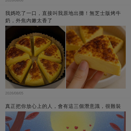
2026/08/06
我媽吃了一口，直接叫我原地出攤！無芝士版烤牛
奶，外焦內嫩太香了
2026/08/05
真正把你放心上的人，會有這三個潛意識，很難裝