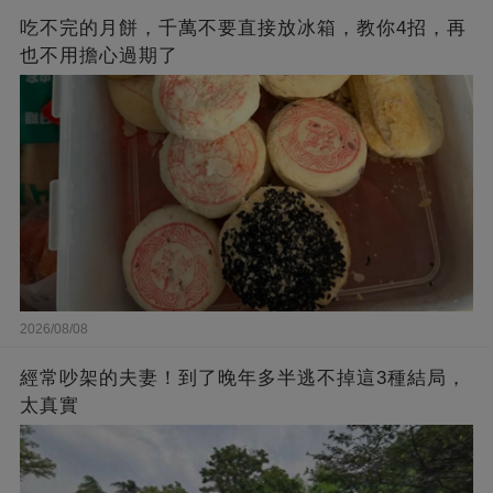
吃不完的月餅，千萬不要直接放冰箱，教你4招，再
也不用擔心過期了
2026/08/08
經常吵架的夫妻！到了晚年多半逃不掉這3種結局，
太真實