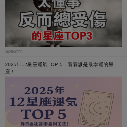
2025/07/03
2025年12星座運氣TOP 5，看看誰是最幸運的星
座！