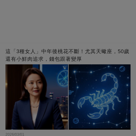
這「3種女人」中年後桃花不斷！尤其天蠍座，50歲
還有小鮮肉追求，錢包跟著變厚
2026/03/01