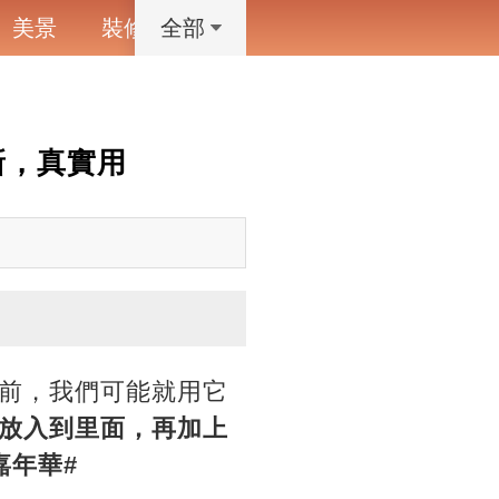
美景
裝修
寵物
藝術設計
動漫
全部
新，真實用
前，我們可能就用它
放入到里面，再加上
年華#