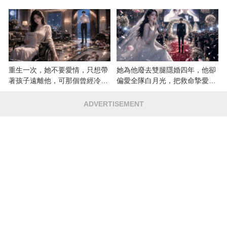
重生一次，她不要愛情，只想帶
她為他廢去雙腿隱婚四年，他卻
著孩子遠離他，可那個曾經冷漠
偏愛全隊白月光，把救命摯愛當
的男人，一次次將她逼入懷中...
成畢生負擔
ADVERTISEMENT