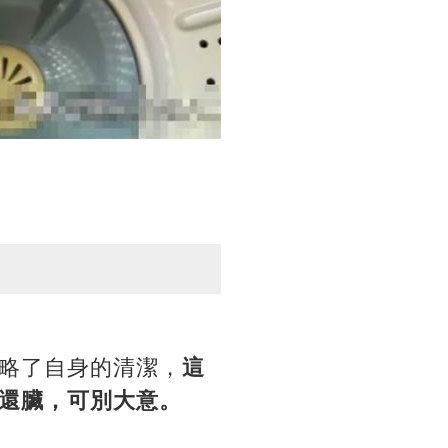
略了自身的清潔，
這
還臟，可別大意。