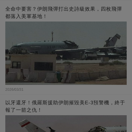
全命中要害？伊朗飛彈打出史詩級效果，四枚飛彈
都落入美軍基地！
2026/03/31
以牙還牙！俄羅斯援助伊朗摧毀美E-3預警機，終于
報了一箭之仇！