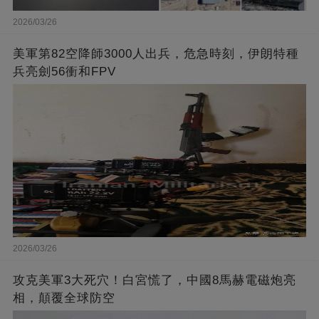
2026/03/26
美軍第82空降師3000人出兵，危急時刻，伊朗特種
兵亮劍56衝和FPV
2026/03/26
攻克美軍3大死穴！白宮慌了，中國8馬赫電磁炮亮
相，顛覆全球防空