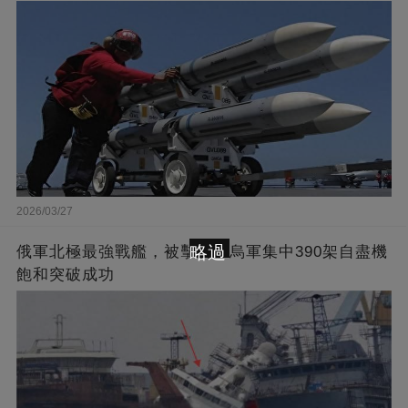
2026/03/27
略過
俄軍北極最強戰艦，被擊沉！烏軍集中390架自盡機
飽和突破成功