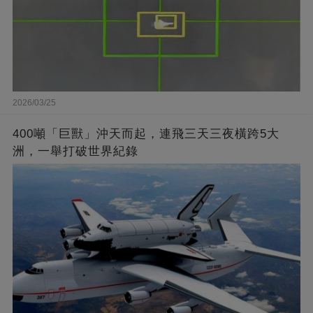
2026/03/25
400噸「巨獸」沖天而起，連飛三天三夜橫跨5大
洲，一舉打破世界紀錄