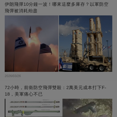
伊朗飛彈10分鐘一波！哪來這麼多庫存？以軍防空
飛彈被消耗殆盡
2026/03/26
72小時，前衛防空飛彈雙殺：2萬美元成本打下F-
18，美軍痛心不已