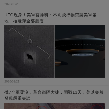
2026/03/25
UFO現身！美軍官爆料：不明飛行物突襲美軍基
地，核飛彈全部癱瘓
2026/03/21
殲7全軍覆沒，革命衛隊大捷，開戰13天，美以突然
發現嚴重失誤