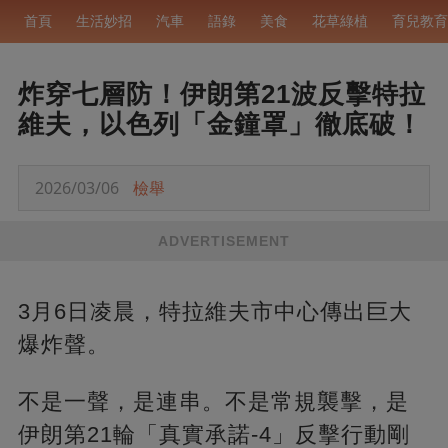
首頁
生活妙招
汽車
語錄
美食
花草綠植
育兒教育
炸穿七層防！伊朗第21波反擊特拉
維夫，以色列「金鐘罩」徹底破！
2026/03/06
檢舉
ADVERTISEMENT
3月6日凌晨，特拉維夫市中心傳出巨大
爆炸聲。
不是一聲，是連串。不是常規襲擊，是
伊朗第21輪「真實承諾-4」反擊行動剛