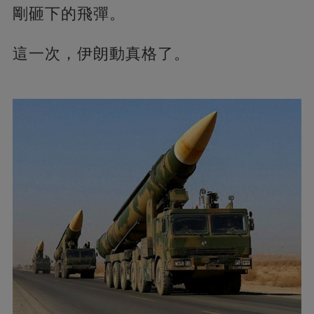
剛砸下的飛彈。
這一次，伊朗動真格了。