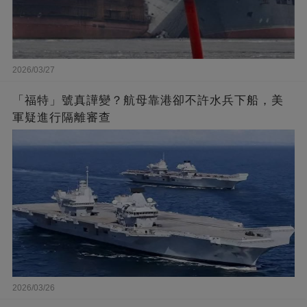
2026/03/27
「福特」號真譁變？航母靠港卻不許水兵下船，美
軍疑進行隔離審查
2026/03/26