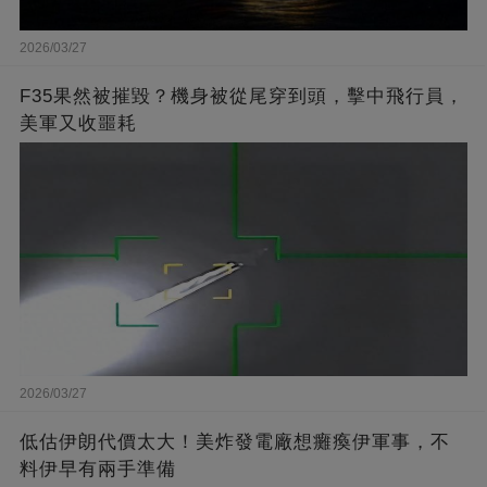
2026/03/27
F35果然被摧毀？機身被從尾穿到頭，擊中飛行員，
美軍又收噩耗
2026/03/27
低估伊朗代價太大！美炸發電廠想癱瘓伊軍事，不
料伊早有兩手準備