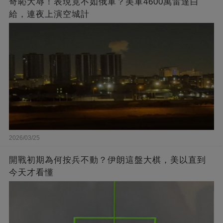
奇恥大辱！表現竟不如俄軍？美軍4600萬雷達白
給，連夜上演空城計
2026/03/25
開戰初期為何按兵不動？伊朗這盤大棋，美以直到
今天才看懂