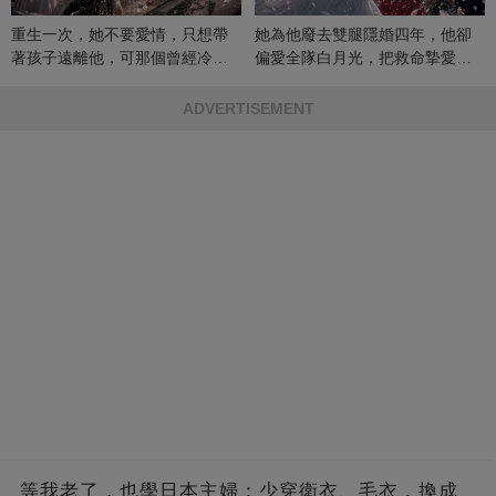
重生一次，她不要愛情，只想帶
她為他廢去雙腿隱婚四年，他卻
著孩子遠離他，可那個曾經冷漠
偏愛全隊白月光，把救命摯愛當
的男人，一次次將她逼入懷中...
成畢生負擔
ADVERTISEMENT
等我老了，也學日本主婦：少穿衛衣、毛衣，換成