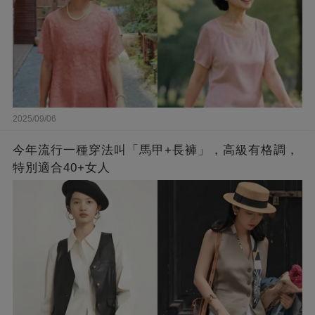
2025/09/06
今年流行一種穿法叫「馬甲+長褲」，高級有格調，
特別適合40+女人