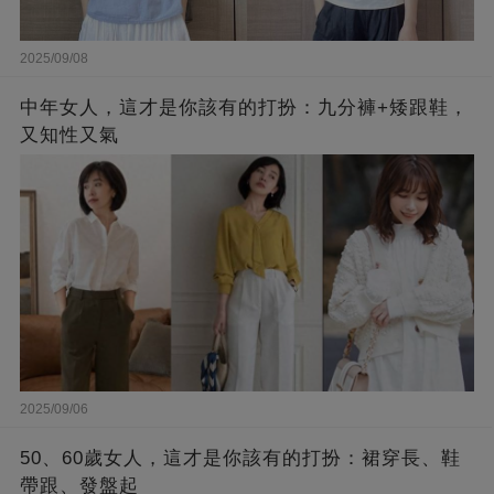
2025/09/08
中年女人，這才是你該有的打扮：九分褲+矮跟鞋，
又知性又氣
2025/09/06
50、60歲女人，這才是你該有的打扮：裙穿長、鞋
帶跟、發盤起