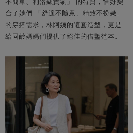
不簡單、利落顯貴氣」 的特質，恰好契
合了她們 「舒適不隨意、精致不扮嫩」
的穿搭需求，林阿姨的這套造型，更是
給同齡媽媽們提供了絕佳的借鑒范本。