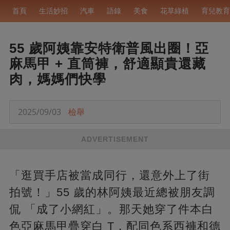
首頁
生活妙招
汽車
語錄
美食
花草綠植
育兒教育
55 歲阿姨靠安特衛普風出圈！亞
麻馬甲 + 直筒褲，舒適顯貴還藏
肉，媽媽們快學
2025/09/03
檢舉
ADVERTISEMENT
「逛買手店被當成同行，還意外上了街
拍號！」55 歲的林阿姨最近總被朋友調
侃 「成了小網紅」。那天她穿了件本白
色亞麻馬甲疊穿白 T，配同色系西褲和德