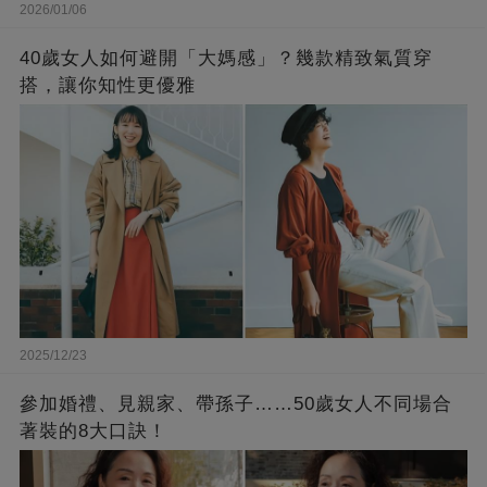
2026/01/06
40歲女人如何避開「大媽感」？幾款精致氣質穿
搭，讓你知性更優雅
2025/12/23
參加婚禮、見親家、帶孫子……50歲女人不同場合
著裝的8大口訣！