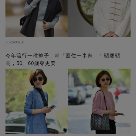
2026/03/18
今年流行一種褲子，叫「蓋住一半鞋」！顯瘦顯
高，50、60歲穿更美