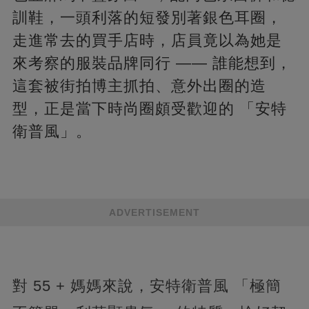
訓鞋，一頭利落的短發別著銀色耳圈，
走進常去的買手店時，店員竟以為她是
來考察的服裝品牌同行 —— 誰能想到，
這套被街拍博主抓拍、意外出圈的造
型，正是當下時尚圈頗受歡迎的 「安特
衛普風」。
ADVERTISEMENT
對 55 + 媽媽來說，安特衛普風 「極簡