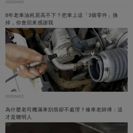
2025/04/30
8年老車油耗居高不下？把車上這「3個零件」換
掉，你會回來感謝我
2025/04/23
為什麼老司機滿車刮痕卻不處理？修車老師傅：這
才是聰明人