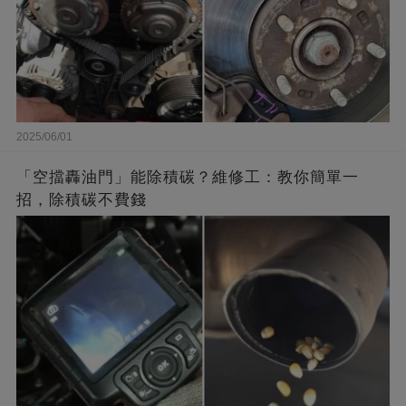
2025/06/01
「空擋轟油門」能除積碳？維修工：教你簡單一
招，除積碳不費錢