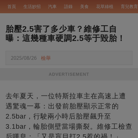
首頁
生活妙招
汽車
語錄
美食
花草綠植
育兒教育
胎壓2.5害了多少車？維修工自
曝：這幾種車硬調2.5等于毀胎！
2025/08/26
檢舉
ADVERTISEMENT
去年夏天，一位特斯拉車主在高速上遭
遇驚魂一幕：出發前胎壓顯示正常的
2.5bar，行駛兩小時后胎壓飆升至
3.1bar，輪胎側壁當場撕裂。維修工檢查
后嘆息：「又是盲目打2.5惹的禍！」