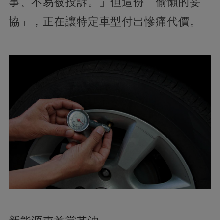
事、不易被投訴。」但這份「偷懶的妥
協」，正在讓特定車型付出慘痛代價。