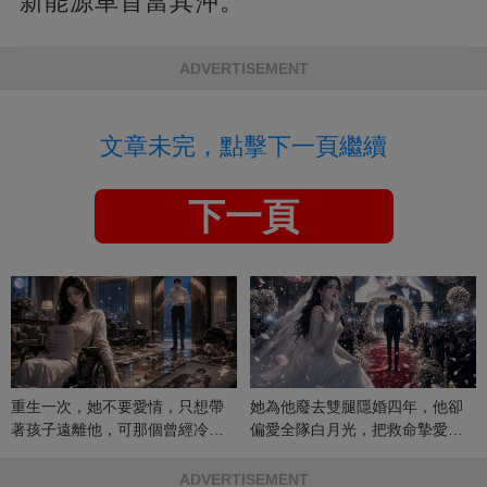
新能源車首當其沖。
ADVERTISEMENT
文章未完，點擊下一頁繼續
下一頁
重生一次，她不要愛情，只想帶
她為他廢去雙腿隱婚四年，他卻
著孩子遠離他，可那個曾經冷漠
偏愛全隊白月光，把救命摯愛當
的男人，一次次將她逼入懷中...
成畢生負擔
ADVERTISEMENT