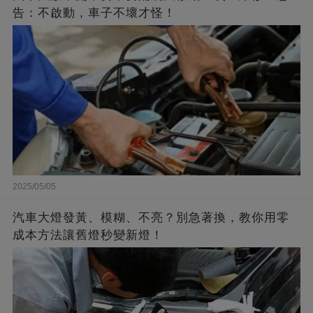
告：不啟動，車子不壞才怪！
2025/05/05
汽車大燈發黃、模糊、不亮？別急著換，教你用零
成本方法讓舊燈秒變新燈！