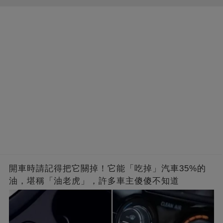
開車時請記得把它關掉！它能「吃掉」汽車35%的
油，堪稱「油老虎」，許多車主傻傻不知道