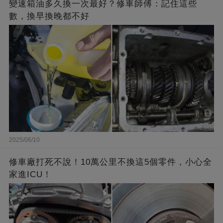
變速箱油多久換一次最好？修車師傅：記住這些
數，換早換晚都不好
2025/06/10
修車廠打死不說！10萬公里不換這5個零件，小心全
家進ICU！