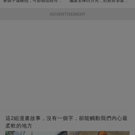
著孩子遠離他，可那個曾經冷漠
偏愛全隊白月光，把救命摯愛當
的男人，一次次將她逼入懷中...
成畢生負擔
ADVERTISEMENT
這2組漫畫故事，沒有一個字，卻能觸動我們內心最
柔軟的地方