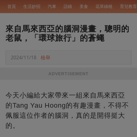
首頁
生活妙招
汽車
語錄
美食
花草綠植
育兒教育
來自馬來西亞的腦洞漫畫，聰明的
老鼠，「環球旅行」的蒼蠅
2024/11/18
檢舉
ADVERTISEMENT
今天小編給大家帶來一組來自馬來西亞
的Tang Yau Hoong的有趣漫畫，不得不
佩服這位作者的腦洞，真的是開得挺大
的。