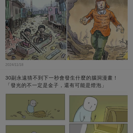
2024/11/18
30副永遠猜不到下一秒會發生什麼的腦洞漫畫！
「發光的不一定是金子，還有可能是燈泡」