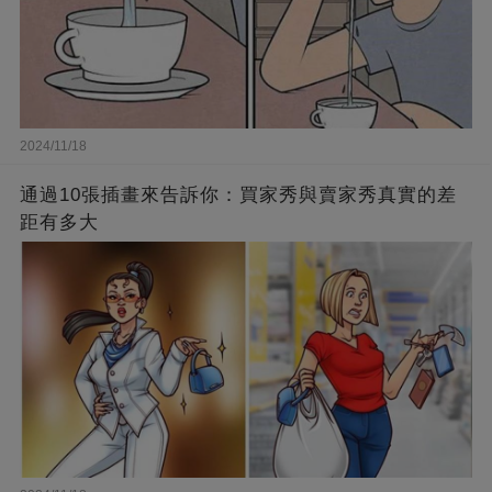
2024/11/18
通過10張插畫來告訴你：買家秀與賣家秀真實的差
距有多大