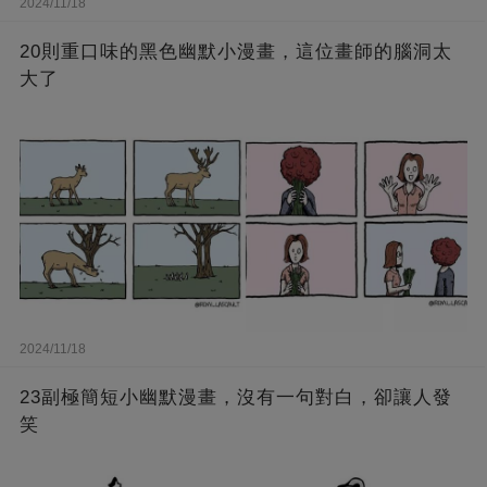
2024/11/18
20則重口味的黑色幽默小漫畫，這位畫師的腦洞太
大了
2024/11/18
23副極簡短小幽默漫畫，沒有一句對白，卻讓人發
笑