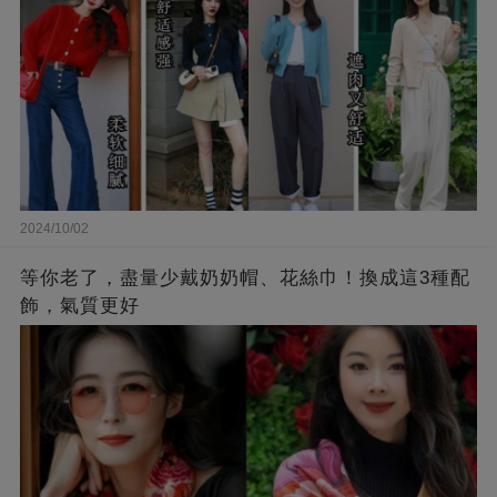
2024/10/02
等你老了，盡量少戴奶奶帽、花絲巾！換成這3種配
飾，氣質更好