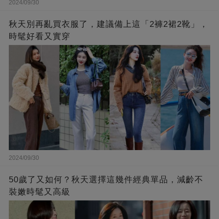
2024/09/30
秋天別再亂買衣服了，建議備上這「2褲2裙2靴」，
時髦好看又實穿
2024/09/30
50歲了又如何？秋天選擇這幾件經典單品，減齡不
裝嫩時髦又高級