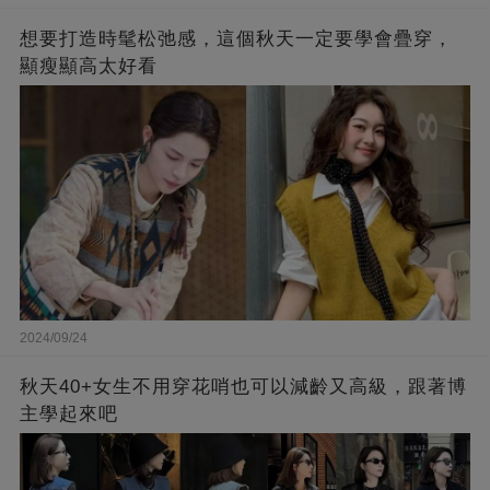
想要打造時髦松弛感，這個秋天一定要學會疊穿，
顯瘦顯高太好看
2024/09/24
秋天40+女生不用穿花哨也可以減齡又高級，跟著博
主學起來吧