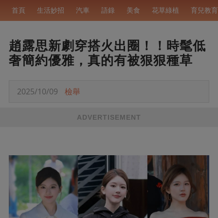
首頁
生活妙招
汽車
語錄
美食
花草綠植
育兒教育
趙露思新劇穿搭火出圈！！時髦低
奢簡約優雅，真的有被狠狠種草
2025/10/09
檢舉
ADVERTISEMENT