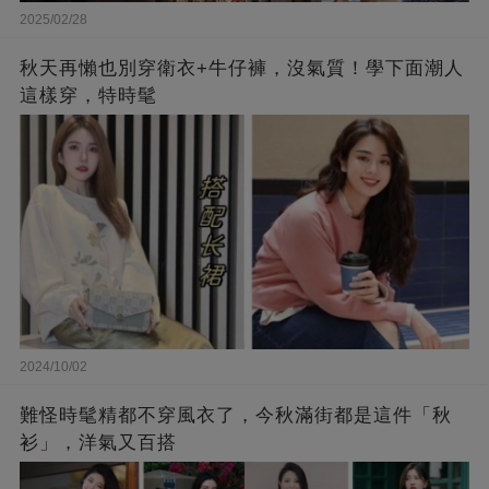
2025/02/28
秋天再懶也別穿衛衣+牛仔褲，沒氣質！學下面潮人
這樣穿，特時髦
2024/10/02
難怪時髦精都不穿風衣了，今秋滿街都是這件「秋
衫」，洋氣又百搭