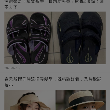
滿街都是！這雙被譽「台灣新鞋教」網推2優點：回
不去了
2025/07/15
春天戴帽子時這樣弄髮型，既精致好看，又時髦顯
臉小