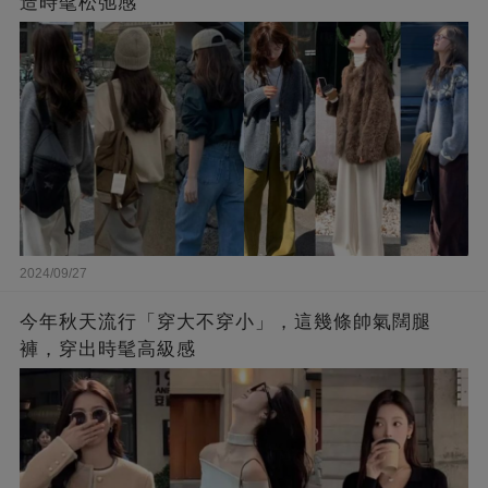
造時髦松弛感
2024/09/27
今年秋天流行「穿大不穿小」，這幾條帥氣闊腿
褲，穿出時髦高級感