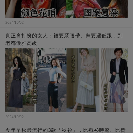
2024/10/02
真正會打扮的女人：裙要系腰帶、鞋要選低跟，到
老都優雅高級
2024/10/02
今年早秋最流行的3款「秋衫」，比襯衫時髦、比衛