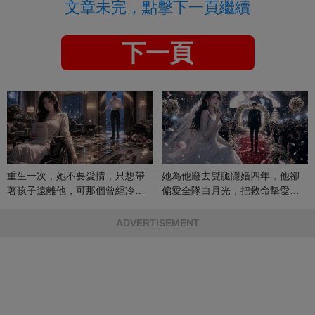
文章未完，點擊下一頁繼續
下一頁
重生一次，她不要愛情，只想帶
她為他廢去雙腿隱婚四年，他卻
著孩子遠離他，可那個曾經冷漠
偏愛全隊白月光，把救命摯愛當
的男人，一次次將她逼入懷中...
成畢生負擔
ADVERTISEMENT