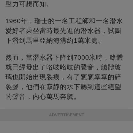
壓力可想而知。
1960年，瑞士的一名工程師和一名潛水
愛好者乘坐當時最先進的潛水器，試圖
下潛到馬里亞納海溝約1萬米處。
然而，當潛水器下降到7000米時，艙體
就已經發出了咯吱咯吱的聲音，艙體玻
璃也開始出現裂痕，有了窸窸窣窣的碎
裂聲，他們在寂靜的水下聽到這些絕望
的聲音，內心萬馬奔騰。
ADVERTISEMENT