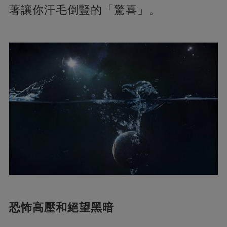
著讓你汗毛倒豎的「驚喜」。
恐怖高壓和絕望黑暗