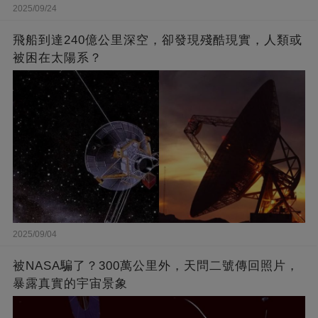
2025/09/24
飛船到達240億公里深空，卻發現殘酷現實，人類或
被困在太陽系？
2025/09/04
被NASA騙了？300萬公里外，天問二號傳回照片，
暴露真實的宇宙景象