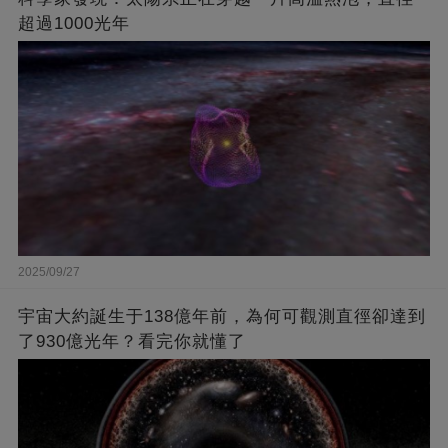
超過1000光年
2025/09/27
宇宙大約誕生于138億年前，為何可觀測直徑卻達到
了930億光年？看完你就懂了