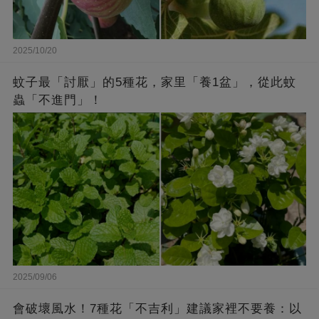
2025/10/20
蚊子最「討厭」的5種花，家里「養1盆」，從此蚊
蟲「不進門」！
2025/09/06
會破壞風水！7種花「不吉利」建議家裡不要養：以