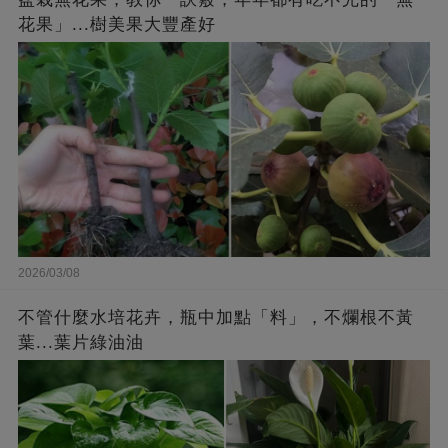
花果」...樹美果大豐產好
2026/03/08
不管什麼水培花卉，瓶中加點「料」，不爛根不黃
葉...葉片綠油油