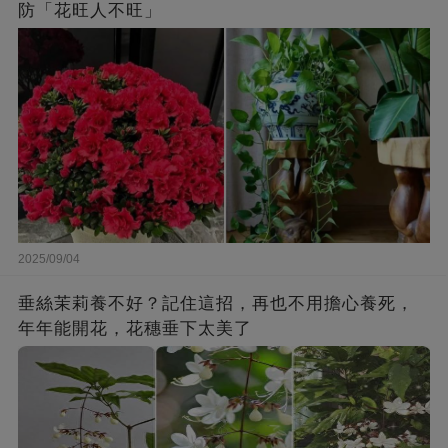
防「花旺人不旺」
2025/09/04
垂絲茉莉養不好？記住這招，再也不用擔心養死，
年年能開花，花穗垂下太美了