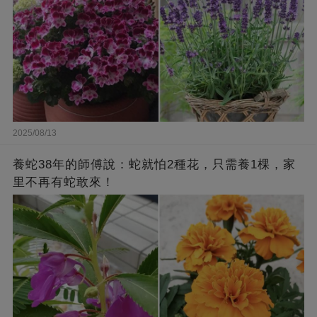
2025/08/13
養蛇38年的師傅說：蛇就怕2種花，只需養1棵，家
里不再有蛇敢來！