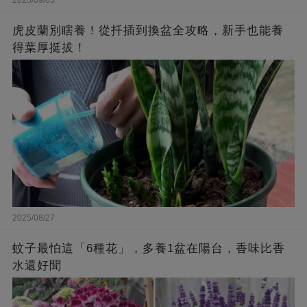
虎皮蘭別瞎養！從扦插到換盆全攻略，新手也能養
得葉厚挺拔！
2025/08/27
蚊子最怕這「6種花」，多養1盆在陽台，香味比香
水還好聞