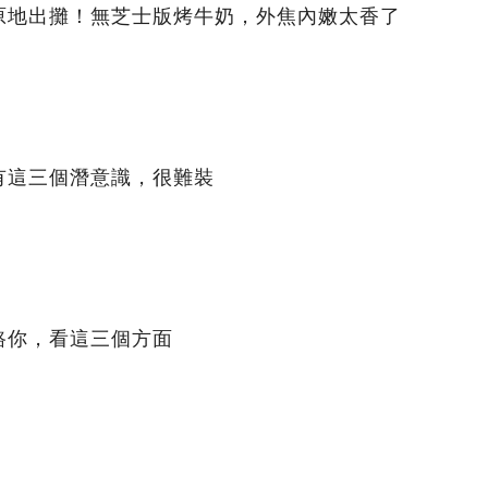
原地出攤！無芝士版烤牛奶，外焦內嫩太香了
有這三個潛意識，很難裝
路你，看這三個方面