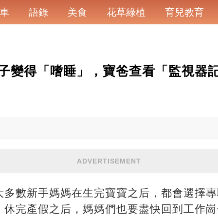
車
語錄
美食
花草綠植
育兒教育
子變得「嗜睡」，寶爸查看「監視器
ADVERTISEMENT
大多數新手媽媽在生完寶寶之后，都會選擇專
，休完產假之后，媽媽們也要盡快回到工作崗