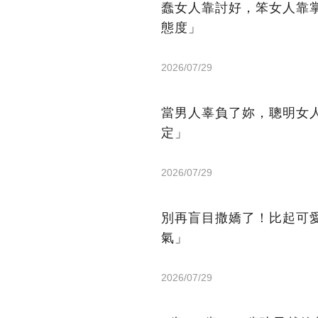
蠢女人靠討好，笨女人靠
態度」
2026/07/29
當男人辜負了妳，聰明女
定」
2026/07/29
別再盲目撒嬌了！比起可
氣」
2026/07/29