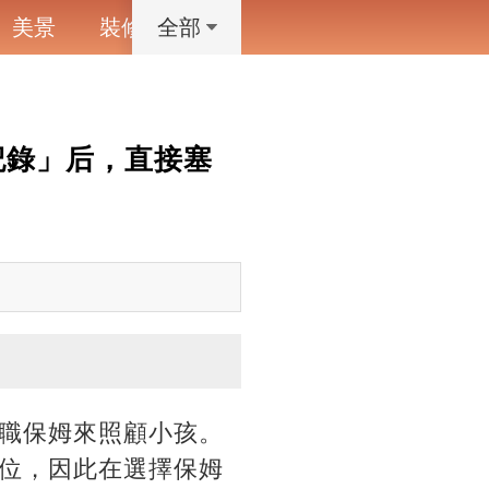
美景
裝修
寵物
藝術設計
動漫
全部
記錄」后，直接塞
職保姆來照顧小孩。
位，因此在選擇保姆