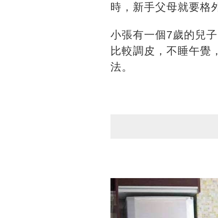
時，新手父母就要格
小張有一個7歲的兒
比較調皮，不睡午覺
法。