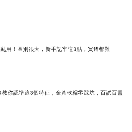
別亂用！區別很大，新手記牢這3點，買錯都難
農教你認準這3個特征，金黃軟糯零踩坑，百試百靈