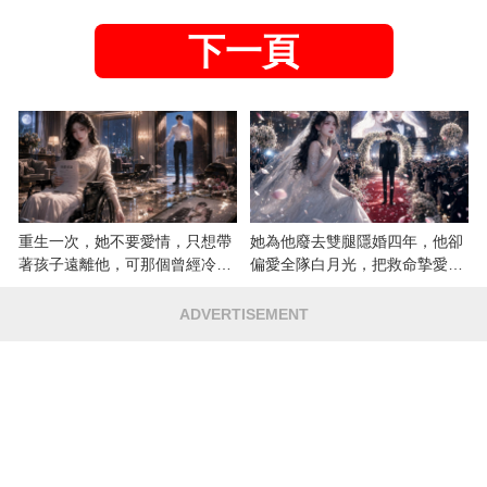
下一頁
重生一次，她不要愛情，只想帶
她為他廢去雙腿隱婚四年，他卻
著孩子遠離他，可那個曾經冷漠
偏愛全隊白月光，把救命摯愛當
的男人，一次次將她逼入懷中...
成畢生負擔
ADVERTISEMENT