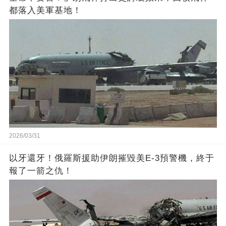
都落入美軍基地！
2026/03/31
以牙還牙！俄羅斯援助伊朗摧毀美E-3預警機，終于
報了一箭之仇！