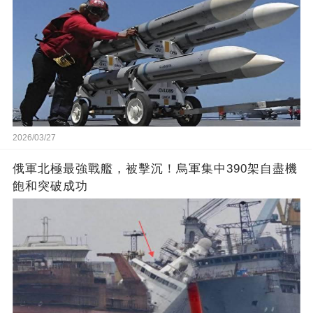
2026/03/27
俄軍北極最強戰艦，被擊沉！烏軍集中390架自盡機
飽和突破成功