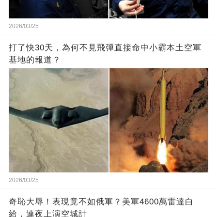
2026/03/25
打了快30天，為何不見飛彈直接命中小霸本土空軍
基地的報道？
2026/03/25
奇恥大辱！表現竟不如俄軍？美軍4600萬雷達白
給，連夜上演空城計