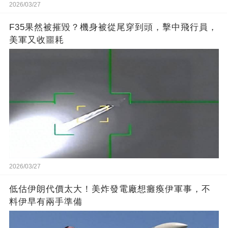
2026/03/27
F35果然被摧毀？機身被從尾穿到頭，擊中飛行員，
美軍又收噩耗
2026/03/27
低估伊朗代價太大！美炸發電廠想癱瘓伊軍事，不
料伊早有兩手準備