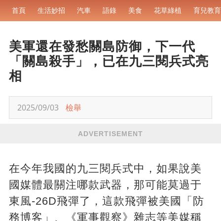
首頁
生活妙招
汽車
語錄
美食
花草綠植
育兒教育
美軍還在發愁關島防御，下一代
「關島殺手」，已在九三閱兵式亮
相
2025/09/03
檢舉
ADVERTISEMENT
在今年我國的九三閱兵式中，如果說美
國媒體最關注哪款武器，那可能莫過于
東風-26D飛彈了，這款飛彈被美國「防
務博客」、《軍事觀察》雜志等美媒稱