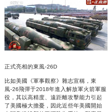
正式亮相的東風-26D
比如美國《軍事觀察》雜志宣稱，東
風-26飛彈于2018年進入解放軍火箭軍服
役，其以高精度、遠距離攻擊能力引起
了美國極大擔憂，因此近些年美國開始