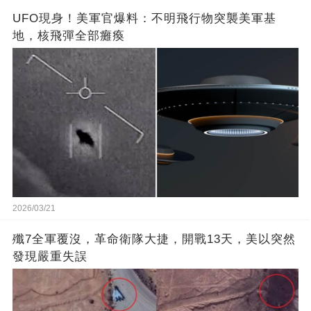
UFO現身！美軍官爆料：不明飛行物突襲美軍基
地，核飛彈全部癱瘓
2026/03/21
殲7全軍覆沒，革命衛隊大捷，開戰13天，美以突然
發現嚴重失誤