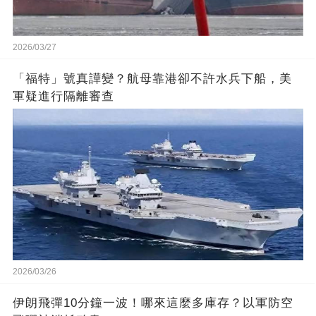
2026/03/27
「福特」號真譁變？航母靠港卻不許水兵下船，美
軍疑進行隔離審查
2026/03/26
伊朗飛彈10分鐘一波！哪來這麼多庫存？以軍防空