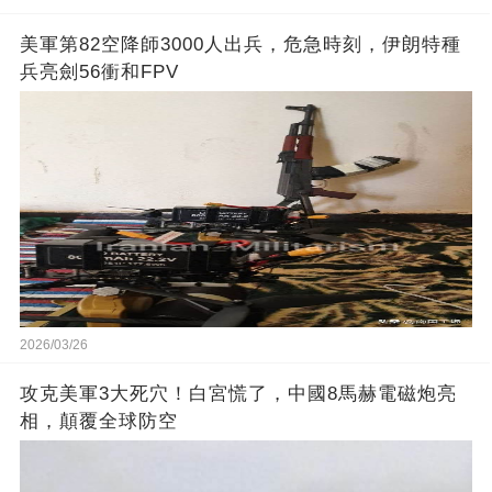
美軍第82空降師3000人出兵，危急時刻，伊朗特種
兵亮劍56衝和FPV
2026/03/26
攻克美軍3大死穴！白宮慌了，中國8馬赫電磁炮亮
相，顛覆全球防空