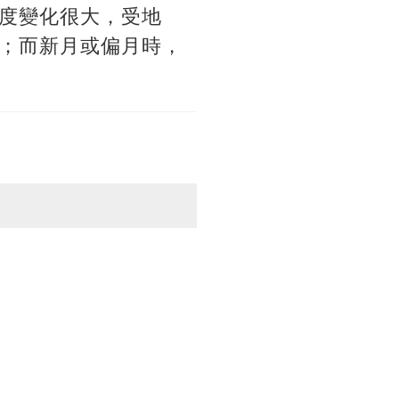
度變化很大，受地
；而新月或偏月時，