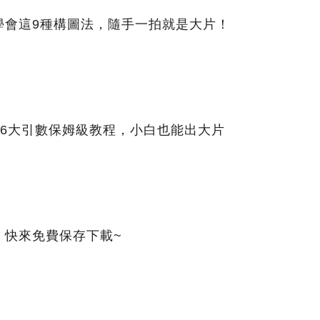
學會這9種構圖法，隨手一拍就是大片！
？6大引數保姆級教程，小白也能出大片
！快來免費保存下載~