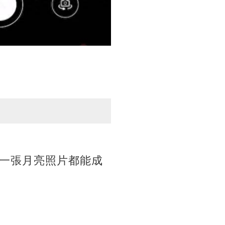
一張月亮照片都能成