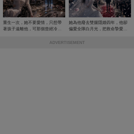
重生一次，她不要愛情，只想帶
她為他廢去雙腿隱婚四年，他卻
著孩子遠離他，可那個曾經冷漠
偏愛全隊白月光，把救命摯愛當
的男人，一次次將她逼入懷中...
成畢生負擔
ADVERTISEMENT