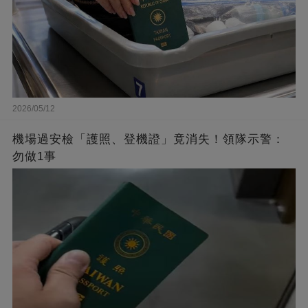
2026/05/12
機場過安檢「護照、登機證」竟消失！領隊示警：
勿做1事