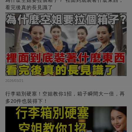
為什麼空姐要拉個箱子？ 裡面到底裝著什麼東西，
看完後真的長見識了
2026/03/21
行李箱別硬塞！空姐教你1招，箱子瞬間大一倍，再
多20件也裝得下！