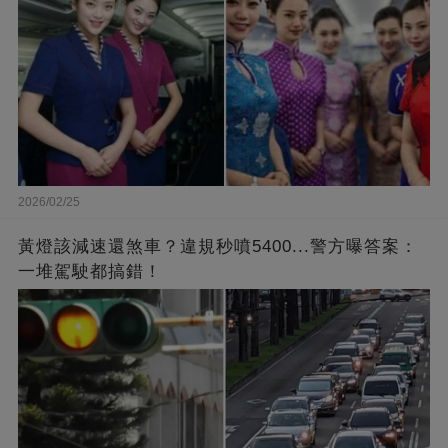
2026/02/25
黃燈該減速還煞車？違規秒噴5400...警方曝答案：
一堆駕駛都搞錯！