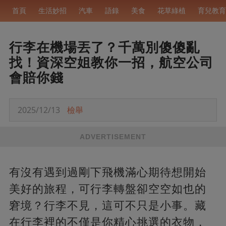
首頁
生活妙招
汽車
語錄
美食
花草綠植
育兒教育
行李在機場丟了？千萬別傻傻亂
找！資深空姐教你一招，航空公司
會賠你錢
2025/12/13
檢舉
ADVERTISEMENT
有沒有遇到過剛下飛機滿心期待想開始
美好的旅程，可行李轉盤卻空空如也的
窘境？行李不見，這可不只是小事。藏
在行李裡的不僅是你精心挑選的衣物，