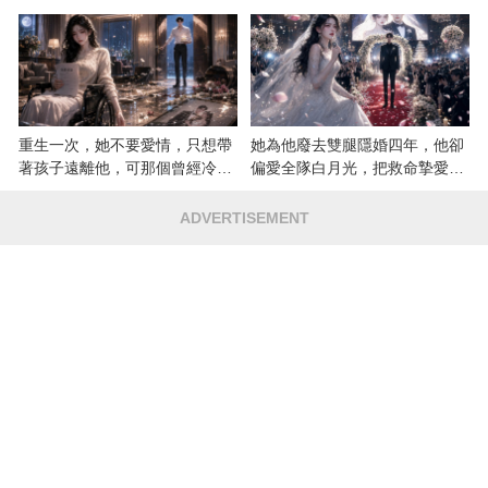
重生一次，她不要愛情，只想帶
她為他廢去雙腿隱婚四年，他卻
著孩子遠離他，可那個曾經冷漠
偏愛全隊白月光，把救命摯愛當
的男人，一次次將她逼入懷中...
成畢生負擔
ADVERTISEMENT