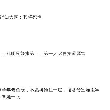
懿得知大喜：其將死也
人，孔明只能排第二，第一人比曹操還厲害
春華年老色衰，不愿與她住一屋，摟著妾室滿腹牢
多看她一眼