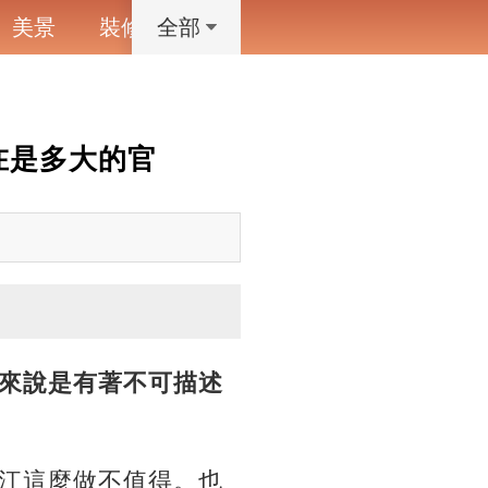
美景
裝修
寵物
藝術設計
動漫
全部
在是多大的官
來說是有著不可描述
江這麼做不值得。也