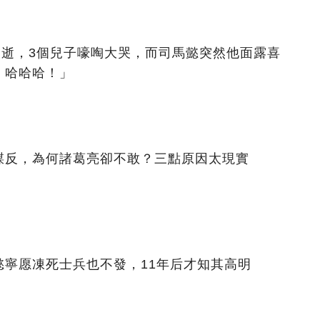
病逝，3個兒子嚎啕大哭，而司馬懿突然他面露喜
！哈哈哈！」
謀反，為何諸葛亮卻不敢？三點原因太現實
懿寧愿凍死士兵也不發，11年后才知其高明