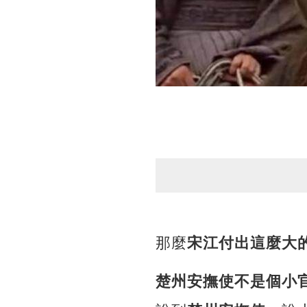
那麼
宋江付出這麼大
楚州安撫使不是個小