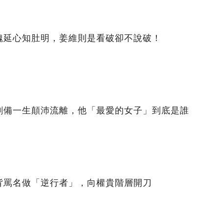
魏延心知肚明，姜維則是看破卻不說破！
劉備一生顛沛流離，他「最愛的女子」到底是誰
背罵名做「逆行者」，向權貴階層開刀