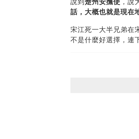
說到
楚州安撫使
，說
話，大概也就是現在
宋江死一大半兄弟在
不是什麼好選擇，連