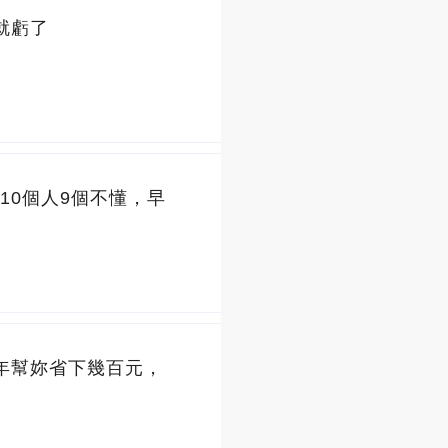
就虧了
10個人9個不懂，早
年幫妳省下幾百元，