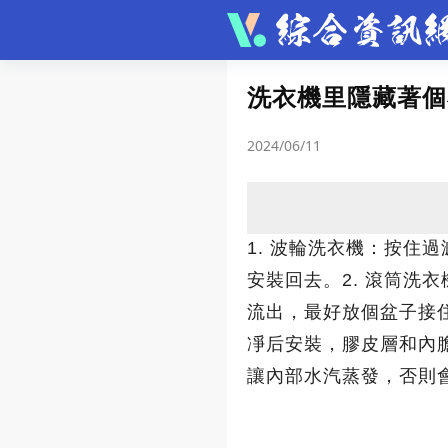
文章
洗衣機里隱藏著個
生活妙招
汽車
語
2024/06/11
動漫
健康養生
職
妝髮設計
星座運勢
1. 波輪洗衣機：按住
安裝回去。2. 滾筒洗
圖集
流出，最好放個盆子接
凈后安裝，膠皮層和內
讓內部水汽蒸發，否則