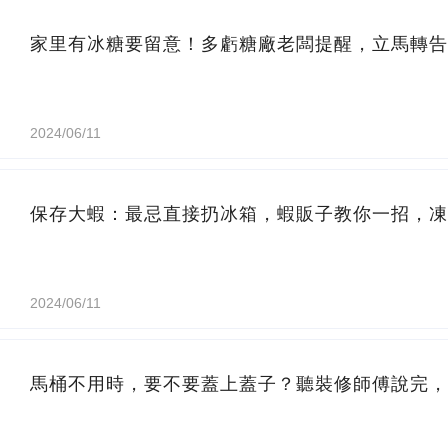
家里有冰糖要留意！多虧糖廠老闆提醒，立馬轉告
2024/06/11
保存大蝦：最忌直接扔冰箱，蝦販子教你一招，凍
2024/06/11
馬桶不用時，要不要蓋上蓋子？聽裝修師傅說完，