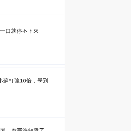
一口就停不下來
小蘇打強10倍，學到
原因，看完漲知識了