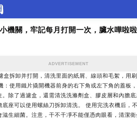
小機關，牢記每月打開一次，臟水嘩啦
錄
美食
花草綠植
育兒教育
美景
裝修
場工作
動物
生肖命理
時尚穿搭
天文
健身
ADVERTISEMENT
奇趣
遊戲
地理
正妹
過濾盒拆卸并打開，清洗里面的紙屑、線頭和毛絮，用
衣機：使用鐵片撬開機器前身的右下角或左下角的蓋板
住。除了過濾盒，還需清洗洗滌劑盒、膠皮層和內膽底
膽底座可以使用螺絲刀拆卸清洗。 使用完洗衣機后，
會滋生細菌。注意，干不干凈不能僅憑肉眼看，清潔衛