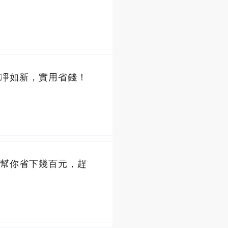
凈如新，實用省錢！
幫你省下幾百元，趕