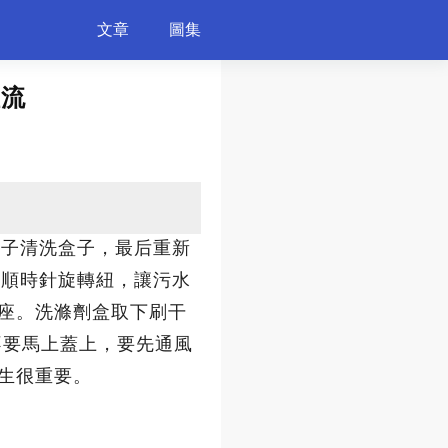
文章
圖集
啦流
寵物
藝術設計
運動
科技軍事
機車
刷子清洗盒子，最后重新
，順時針旋轉紐，讓污水
座。洗滌劑盒取下刷干
不要馬上蓋上，要先通風
生很重要。