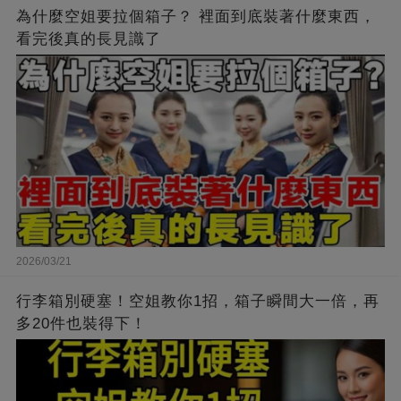
為什麼空姐要拉個箱子？ 裡面到底裝著什麼東西，
看完後真的長見識了
2026/03/21
行李箱別硬塞！空姐教你1招，箱子瞬間大一倍，再
多20件也裝得下！