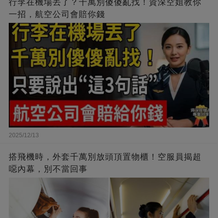
行李在機場丟了？千萬別傻傻亂找！資深空姐教你
一招，航空公司會賠你錢
2025/12/13
搭飛機時，外套千萬別放頭頂置物櫃！空服員揭超
噁內幕，別不當回事