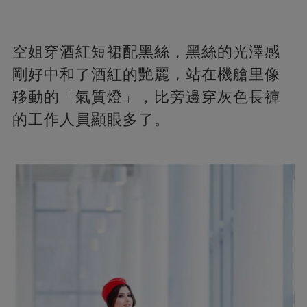
空姐穿酒紅短裙配黑絲，黑絲的光澤感
剛好中和了酒紅的艷麗，站在機艙里像
移動的「氣質燈」，比旁邊穿灰色長褲
的工作人員顯眼多了。