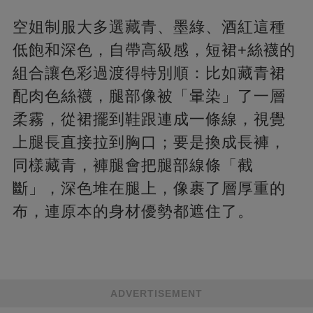
空姐制服大多選藏青、墨綠、酒紅這種
低飽和深色，自帶高級感，短裙+絲襪的
組合讓色彩過渡得特別順：比如藏青裙
配肉色絲襪，腿部像被「暈染」了一層
柔霧，從裙擺到鞋跟連成一條線，視覺
上腿長直接拉到胸口；要是換成長褲，
同樣藏青，褲腿會把腿部線條「截
斷」，深色堆在腿上，像裹了層厚重的
布，連原本的身材優勢都遮住了。
ADVERTISEMENT