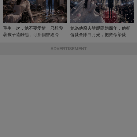
重生一次，她不要愛情，只想帶
她為他廢去雙腿隱婚四年，他卻
著孩子遠離他，可那個曾經冷漠
偏愛全隊白月光，把救命摯愛當
的男人，一次次將她逼入懷中...
成畢生負擔
ADVERTISEMENT