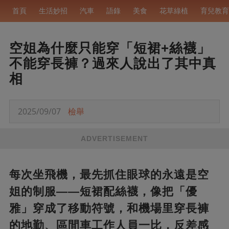
首頁
生活妙招
汽車
語錄
美食
花草綠植
育兒教育
空姐為什麼只能穿「短裙+絲襪」
不能穿長褲？過來人說出了其中真
相
2025/09/07
檢舉
ADVERTISEMENT
每次坐飛機，最先抓住眼球的永遠是空
姐的制服——短裙配絲襪，像把「優
雅」穿成了移動符號，和機場里穿長褲
的地勤、區間車工作人員一比，反差感