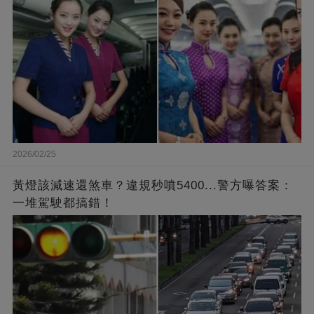
2026/02/25
黃燈該減速還煞車？違規秒噴5400...警方曝答案：
一堆駕駛都搞錯！