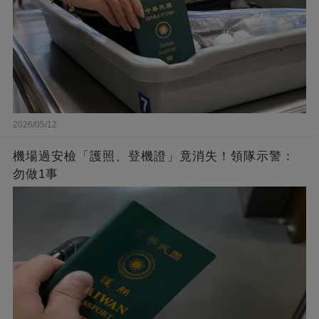
2026/05/12
機場過安檢「護照、登機證」竟消失！領隊示警：
勿做1事