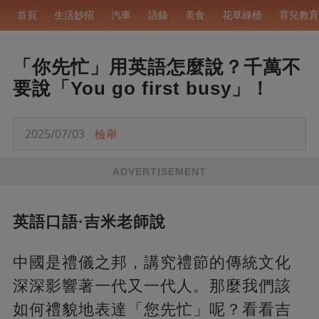
首頁
生活妙招
汽車
語錄
美食
花草綠植
育兒教育
「你先忙」用英語怎麼說？千萬不
要說「You go first busy」！
2025/07/03
檢舉
ADVERTISEMENT
英語口語
·
吉米老師說
中國是禮儀之邦，講究禮節的傳統文化
深深影響著一代又一代人。那麼我們該
如何禮貌地表達「您先忙」呢？看看吉