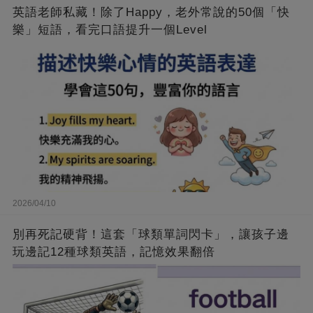
英語老師私藏！除了Happy，老外常說的50個「快
樂」短語，看完口語提升一個Level
2026/04/10
別再死記硬背！這套「球類單詞閃卡」，讓孩子邊
玩邊記12種球類英語，記憶效果翻倍