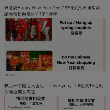
只會說Happy New Year？春節習俗英文表達指南，
讓你輕松向老外介紹中國年
2026/04/13
哄另一半開心只會說「I love you」？6種讓TA心動
的地道英文表達