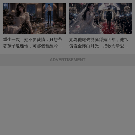
重生一次，她不要愛情，只想帶
她為他廢去雙腿隱婚四年，他卻
著孩子遠離他，可那個曾經冷漠
偏愛全隊白月光，把救命摯愛當
的男人，一次次將她逼入懷中...
成畢生負擔
ADVERTISEMENT