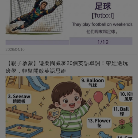
2026/04/10
【親子啟蒙】遊樂園藏著20個英語單詞！帶娃邊玩
邊學，輕鬆開啟英語思維