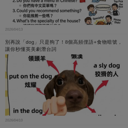
2026/04/13
別再說「dog」只是狗了！8個高頻俚語+食物暗號，
讓你秒懂英美劇潛台詞
2026/04/10