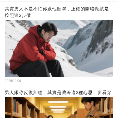
其實男人不是不怕你跟他斷聯，正確的斷聯應該是
按照這2步做
2025/12/09
男人跟你反復糾纏，其實是藏著這2種心思，要看穿