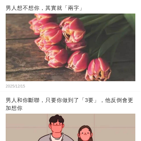
男人想不想你，其實就「兩字」
2025/12/15
男人和你斷聯，只要你做到了「3要」，他反倒會更
加想你