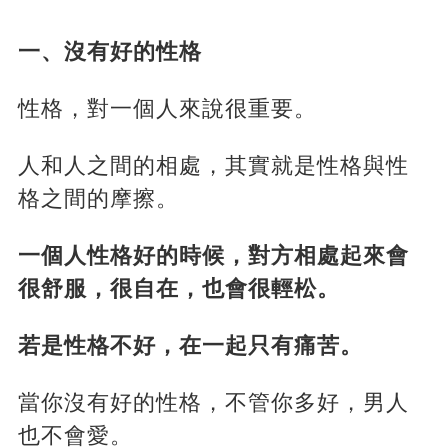
一、沒有好的性格
性格，對一個人來說很重要。
人和人之間的相處，其實就是性格與性
格之間的摩擦。
一個人性格好的時候，對方相處起來會
很舒服，很自在，也會很輕松。
若是性格不好，在一起只有痛苦。
當你沒有好的性格，不管你多好，男人
也不會愛。