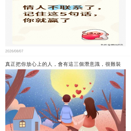
2026/08/07
真正把你放心上的人，會有這三個潛意識，很難裝