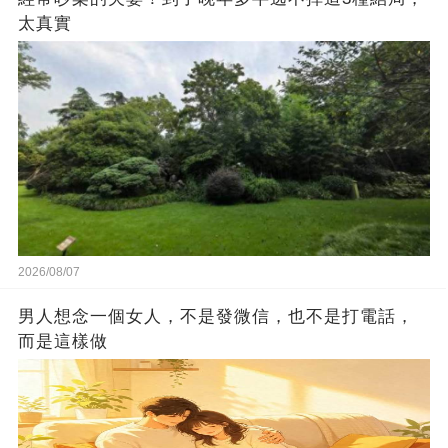
太真實
2026/08/07
男人想念一個女人，不是發微信，也不是打電話，
而是這樣做