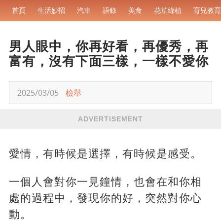
首頁
生活妙招
汽車
語錄
美食
花草綠植
育兒教育
男人眼中，你再好看，再優秀，再
富有，沒有下面三樣，一樣不愛你
2025/03/05
檢舉
ADVERTISEMENT
愛情，有時候是選擇，有時候是感受。
一個人會對你一見鐘情，也會在和你相
處的過程中，發現你的好，突然對你心
動。