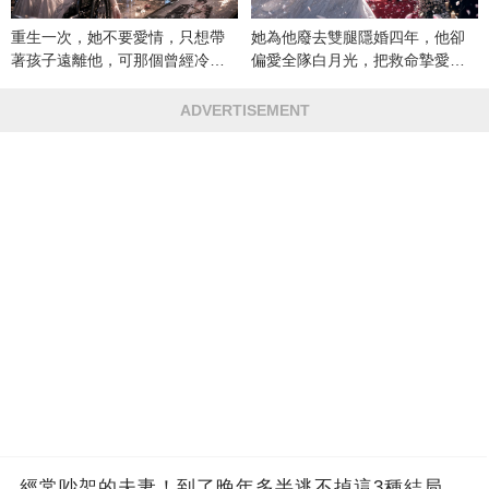
重生一次，她不要愛情，只想帶
她為他廢去雙腿隱婚四年，他卻
著孩子遠離他，可那個曾經冷漠
偏愛全隊白月光，把救命摯愛當
的男人，一次次將她逼入懷中...
成畢生負擔
ADVERTISEMENT
經常吵架的夫妻！到了晚年多半逃不掉這3種結局，