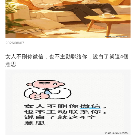
2026/08/07
女人不刪你微信，也不主動聯絡你，說白了就這4個
意思