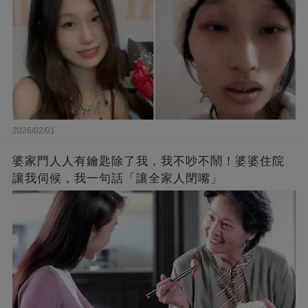
2026/02/01
婆家門人人有鑰匙除了我，我不吵不鬧！婆婆住院
讓我伺候，我一句話「讓全家人閉嘴」