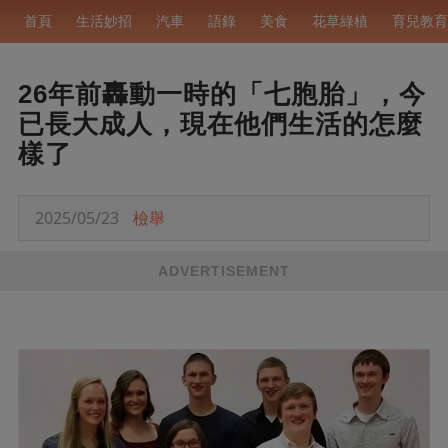
首頁
生活妙招
汽車
語錄
美食
花草綠植
育兒教育
26年前轟動一時的「七胞胎」，今
已長大成人，現在他們生活的怎麼
樣了
2025/05/23
檢舉
ADVERTISEMENT