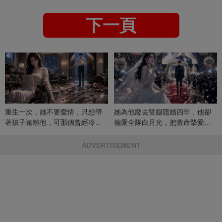
下一頁
重生一次，她不要愛情，只想帶
她為他廢去雙腿隱婚四年，他卻
著孩子遠離他，可那個曾經冷漠
偏愛全隊白月光，把救命摯愛當
的男人，一次次將她逼入懷中...
成畢生負擔
ADVERTISEMENT