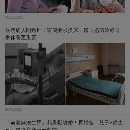
2026/02/01
住院病人剛過世！家屬要求換床，醫：把病治好返
家休養更重要
2026/02/01
「前妻無法生育」我果斷離婚！再婚後「兒子2歲生
日」前妻竟送來一封信