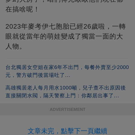
在搞啥呢！
2023年麥考伊七胞胎已經26歲啦，一轉
眼就從當年的萌娃變成了獨當一面的大
人物。
台北獨居女空姐在家6年不出門，每餐外賣至少2000
元，警方破門後當場吐了...
高雄獨居老人每月用水1000噸，兒子查不出原因後
直接關閉水閥，隔天警察上門：你鄰居出事了...
ADVERTISEMENT
文章未完，點擊下一頁繼續