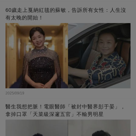
60歲走上戛納紅毯的蘇敏，告訴所有女性：人生沒
有太晚的開始！
2025/09/19
醫生我想把脈！電眼醫師「被封中醫界彭于晏」，
拿掉口罩「天菜級深邃五官」不輸男明星