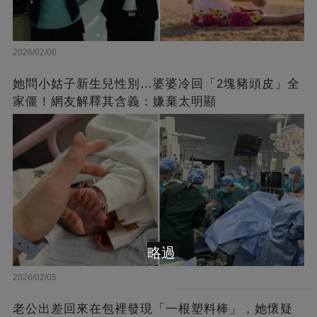
2026/02/06
她問小姑子新生兒性別…婆婆冷回「2塊豬頭皮」全
家僵！網友解釋其含義：嫌棄太明顯
略過
2026/02/05
老公出差回來在包裡發現「一根塑料棒」，她懷疑