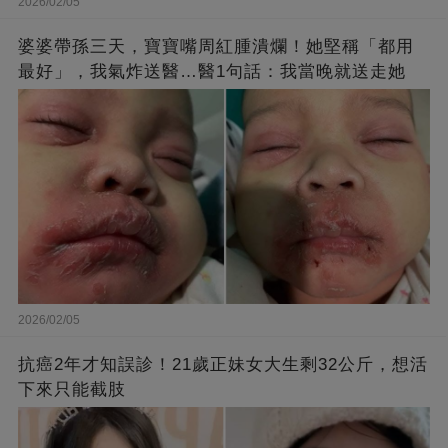
2026/02/05
婆婆帶孫三天，寶寶嘴周紅腫潰爛！她堅稱「都用
最好」，我氣炸送醫…醫1句話：我當晚就送走她
2026/02/05
抗癌2年才知誤診！21歲正妹女大生剩32公斤，想活
下來只能截肢