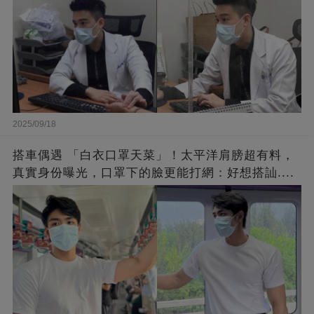
2025/09/18
搭車偶遇 「白衣口罩天菜」！太平洋肩膀超有料，
真實身份曝光，口罩下的臉更能打網：好想搭訕....