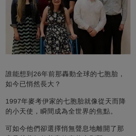
誰能想到26年前那轟動全球的七胞胎，
如今已悄然長大？
1997年麥考伊家的七胞胎就像從天而降
的小天使，瞬間成為全世界的焦點。
可如今他們卻選擇悄無聲息地離開了那