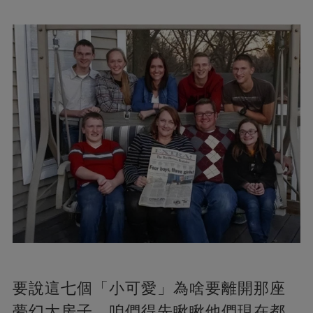
要說這七個「小可愛」為啥要離開那座
夢幻大房子，咱們得先瞅瞅他們現在都