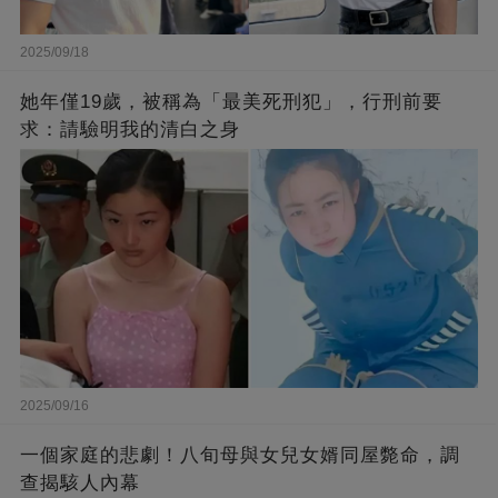
2025/09/18
她年僅19歲，被稱為「最美死刑犯」，行刑前要
求：請驗明我的清白之身
2025/09/16
一個家庭的悲劇！八旬母與女兒女婿同屋斃命，調
查揭駭人內幕