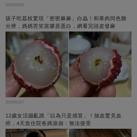
2026/03/01
孩子吃荔枝驚現「密密麻麻」白蟲！和果肉同色難
分辨，媽媽苦笑當膠原蛋白，網看完頭皮發麻
2026/02/27
12歲女活蹦亂跳「以為只是感冒」！抽血驚見血
癌，4天急住院爸媽淚崩：無法接受