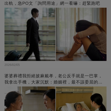
出軌，急PO文「詢問用途」網一看嚇：趕緊跑吧
2026/02/05
婆婆葬禮我拒絕披麻戴孝，老公反手就是一巴掌，
我拿出手機，大家沉默：婚姻裡，最不該委屈的是
妻子