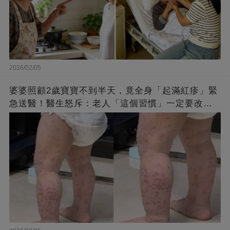
2026/02/05
婆婆照顧2歲寶寶不到半天，竟全身「起滿紅疹」緊
急送醫！醫生怒斥：老人「這個習慣」一定要改
掉！