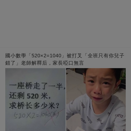
國小數學「520×2=1040」被打叉「全班只有你兒子
錯了」老師解釋后，家長啞口無言