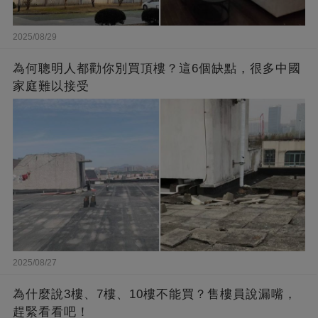
2025/08/29
為何聰明人都勸你別買頂樓？這6個缺點，很多中國
家庭難以接受
2025/08/27
為什麼說3樓、7樓、10樓不能買？售樓員說漏嘴，
趕緊看看吧！