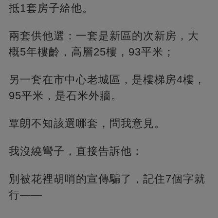
抵1套房子給他。
兩套供他選：一套是新區的次新房，大
概5年樓齡，高層25樓，93平米；
另一套在市中心老城區，是樓梯房4樓，
95平米，是石米外牆。
覃朗不知該選哪套，問我意見。
我沒繞彎子，直接告訴他：
別被花裡胡哨的宣傳騙了，記住7個字就
行——