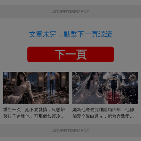
ADVERTISEMENT
文章未完，點擊下一頁繼續
下一頁
重生一次，她不要愛情，只想帶
她為他廢去雙腿隱婚四年，他卻
著孩子遠離他，可那個曾經冷漠
偏愛全隊白月光，把救命摯愛當
的男人，一次次將她逼入懷中...
成畢生負擔
ADVERTISEMENT