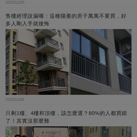
2025/12/05
售樓經理說漏嘴：這種陽臺的房子萬萬不要買，好
多人剛入手就後悔
2025/11/05
只剩1樓、4樓和頂樓，該怎麼選？80%的人都買錯
了！其實沒那麼難