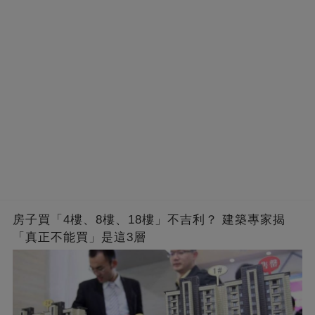
房子買「4樓、8樓、18樓」不吉利？ 建築專家揭
「真正不能買」是這3層