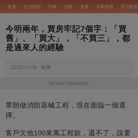
首頁
生活妙招
汽車
語錄
美食
花草綠植
育兒教育
今明兩年，買房牢記7個字：「買
舊」、「買大」，「不買三」，都
是過來人的經驗
2025/11/08
檢舉
ADVERTISEMENT
覃朗做消防器械工程，現在面臨一個選
擇。
客戶欠他100來萬工程款，還不了，說要