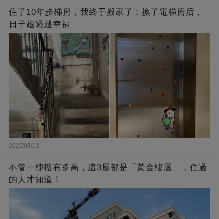
住了10年步梯房，我終于搬家了：換了電梯房后，
日子越過越幸福
2025/08/13
不管一棟樓有多高，這3層都是「黃金樓層」，住過
的人才知道！