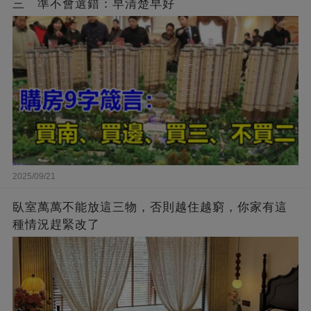
三 準不會選錯：早清楚早好
2025/09/21
臥室萬萬不能放這三物，否則越住越窮，你家有這
種情況趕緊改了