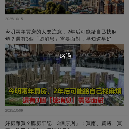
2025/10/15
今明兩年買房的人要注意，2年后可能給自己找麻
煩？還有3個「壞消息」需要面對，早知道早好
略過
2025/10/09
好房難買？購房牢記「3個原則」：買南、買邊、買