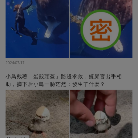
2024/07/17
小鳥戴著「蛋殼頭盔」路邊求救，鏟屎官出手相
助，摘下后小鳥一臉茫然：發生了什麼？