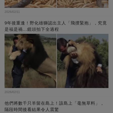
2026/02/11
9年後重逢！野化雄獅認出主人「飛撲緊抱」，究竟
是福是禍...鏡頭拍下全過程
2026/02/11
他們將數千只羊留在島上！該島上「毫無草料」，
隔段時間後看結果令人震驚