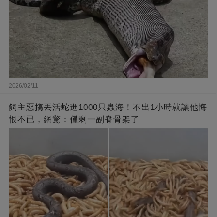
2026/02/11
飼主惡搞丟活蛇進1000只蟲海！不出1小時就讓他悔
恨不已，網驚：僅剩一副脊骨架了