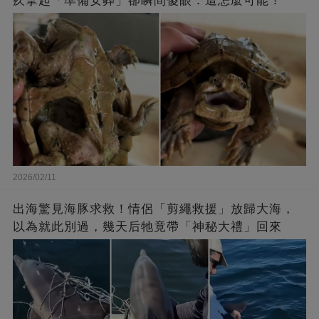
疚拿起「準備安葬」卻瞬間傻眼：這怎麼可能！
2026/02/11
出海驚見海豚求救！情侶「剪繩救援」放歸大海，
以為就此別過，幾天后牠竟帶「神秘大禮」回來