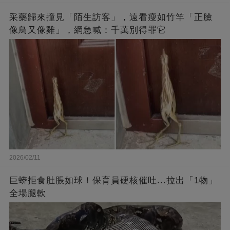
采藥歸來撞見「陌生訪客」，遠看瘦如竹竿「正臉
像鳥又像雞」，網急喊：千萬別得罪它
2026/02/11
巨蟒拒食肚脹如球！保育員硬核催吐...拉出「1物」
全場腿軟