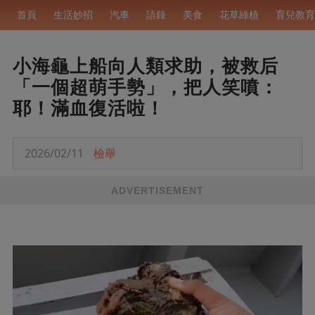
首頁
生活妙招
汽車
語錄
美食
花草綠植
育兒教育
小海龜上船向人類求助，被救后
「一個超萌手勢」，把人笑噴：
耶！滿血復活啦！
2026/02/11
檢舉
ADVERTISEMENT