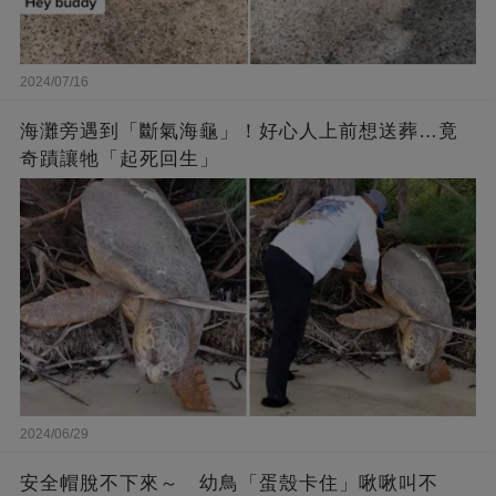
2024/07/16
海灘旁遇到「斷氣海龜」！好心人上前想送葬…竟
奇蹟讓牠「起死回生」
2024/06/29
安全帽脫不下來～ 幼鳥「蛋殼卡住」啾啾叫不