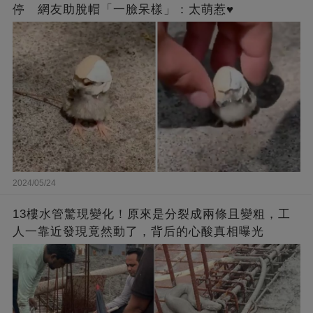
停 網友助脫帽「一臉呆樣」：太萌惹♥
2024/05/24
13樓水管驚現變化！原來是分裂成兩條且變粗，工
人一靠近發現竟然動了，背后的心酸真相曝光