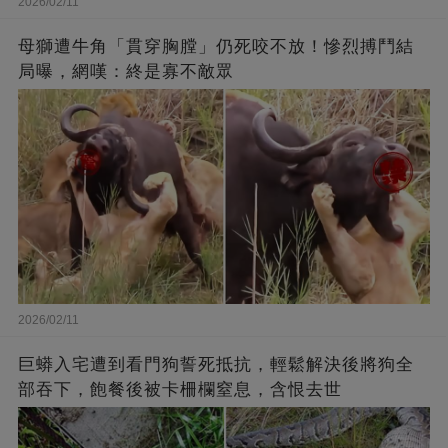
2026/02/11
母獅遭牛角「貫穿胸膛」仍死咬不放！慘烈搏鬥結
局曝，網嘆：終是寡不敵眾
2026/02/11
巨蟒入宅遭到看門狗誓死抵抗，輕鬆解決後將狗全
部吞下，飽餐後被卡柵欄窒息，含恨去世