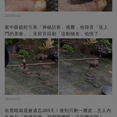
2026/02/11
家中眼鏡蛇引來「神秘訪客」挑釁，他得意「送上
門的美食」，見留言區刷「這動物名」他慌了
2026/02/11
在黑暗箱底被遺忘365天！瘦到只剩一層皮...主人內