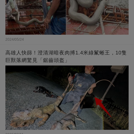
2024/05/24
高雄人快篩！澄清湖暗夜肉搏1.4米綠鬣蜥王，10隻
巨獸落網驚見「鋸齒頭盔」