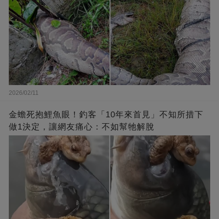
2026/02/11
金蟾死抱鯉魚眼！釣客「10年來首見」不知所措下
做1決定，讓網友痛心：不如幫牠解脫