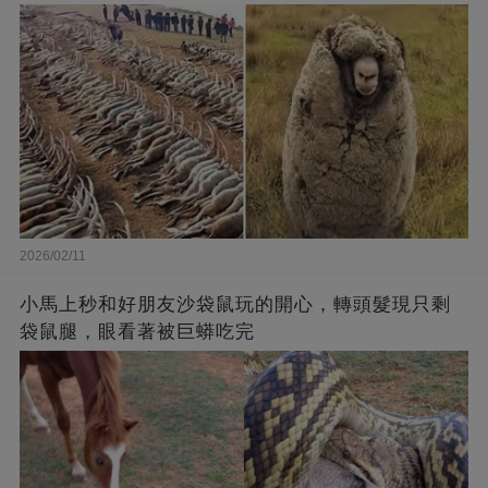
2026/02/11
小馬上秒和好朋友沙袋鼠玩的開心，轉頭髮現只剩
袋鼠腿，眼看著被巨蟒吃完