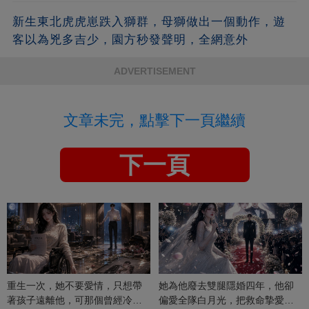
新生東北虎虎崽跌入獅群，母獅做出一個動作，遊
客以為兇多吉少，園方秒發聲明，全網意外
ADVERTISEMENT
文章未完，點擊下一頁繼續
下一頁
重生一次，她不要愛情，只想帶
她為他廢去雙腿隱婚四年，他卻
著孩子遠離他，可那個曾經冷漠
偏愛全隊白月光，把救命摯愛當