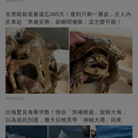
2026/02/11
在黑暗箱底被遺忘365天！瘦到只剩一層皮...主人內
疚拿起「準備安葬」卻瞬間傻眼：這怎麼可能！
2026/02/11
出海驚見海豚求救！情侶「剪繩救援」放歸大海，
以為就此別過，幾天后牠竟帶「神秘大禮」回來