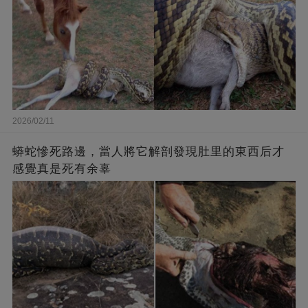
2026/02/11
蟒蛇慘死路邊，當人將它解剖發現肚里的東西后才
感覺真是死有余辜