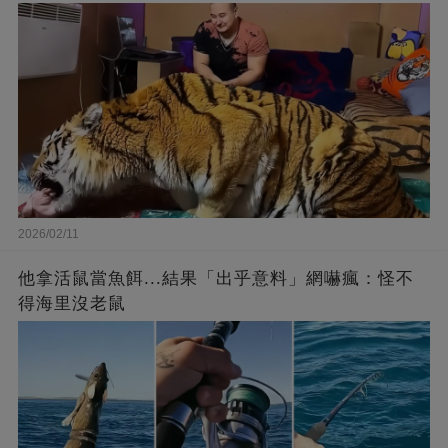
2026/02/11
他拿活鼠當魚餌...結果「出乎意料」網嚇瘋：怪不
得海里沒老鼠