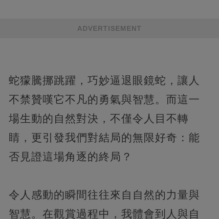
ADVERTISEMENT
蛇獴騰挪跳躍，巧妙逼退眼鏡蛇，讓人
不禁贊嘆它不凡的勇氣與智慧。而這一
場生動的自然對決，不僅令人目不轉
睛，更引發我們對結局的無限好奇：能
否見證這場角逐的終局？
令人感動的瞬間往往來自自然的力量與
智慧。在觀賞過程中，我體會到人與自