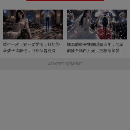
重生一次，她不要愛情，只想帶
她為他廢去雙腿隱婚四年，他卻
著孩子遠離他，可那個曾經冷漠
偏愛全隊白月光，把救命摯愛當
的男人，一次次將她逼入懷中...
成畢生負擔
ADVERTISEMENT