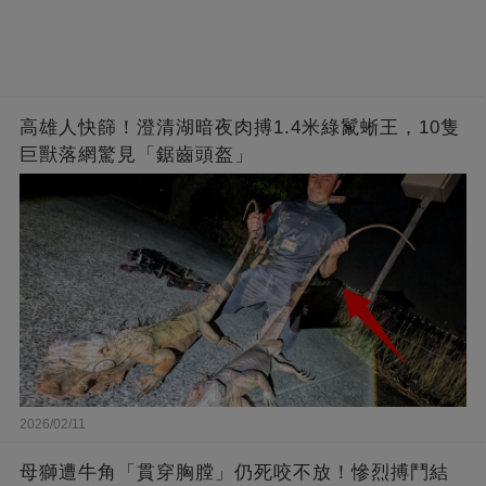
高雄人快篩！澄清湖暗夜肉搏1.4米綠鬣蜥王，10隻
巨獸落網驚見「鋸齒頭盔」
2026/02/11
母獅遭牛角「貫穿胸膛」仍死咬不放！慘烈搏鬥結