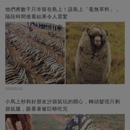
他們將數千只羊留在島上！該島上「毫無草料」，
隔段時間後看結果令人震驚
2026/02/11
小馬上秒和好朋友沙袋鼠玩的開心，轉頭髮現只剩
袋鼠腿，眼看著被巨蟒吃完