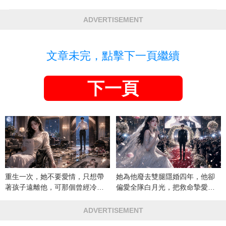
ADVERTISEMENT
文章未完，點擊下一頁繼續
下一頁
重生一次，她不要愛情，只想帶
她為他廢去雙腿隱婚四年，他卻
著孩子遠離他，可那個曾經冷漠
偏愛全隊白月光，把救命摯愛當
的男人，一次次將她逼入懷中...
成畢生負擔
ADVERTISEMENT