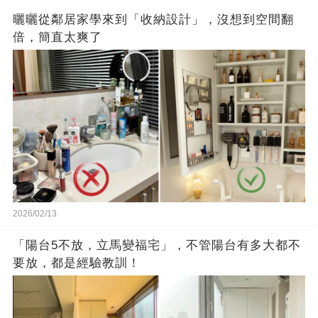
曬曬從鄰居家學來到「收納設計」，沒想到空間翻
倍，簡直太爽了
2026/02/13
「陽台5不放，立馬變福宅」，不管陽台有多大都不
要放，都是經驗教訓！