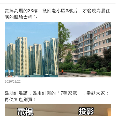
賣掉高層的33樓，搬回老小區3樓后，才發現高層住
宅的體驗太糟心
2026/02/22
雞肋到離譜，難用到哭的「7種家電」，奉勸大家：
再便宜也別買！