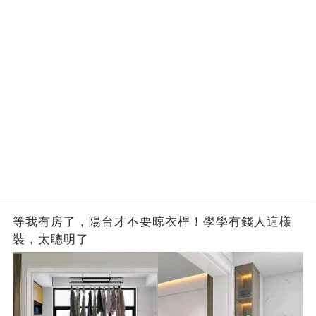
等我有房了，陽台才不要晾衣桿！學學有錢人這樣
裝，太聰明了