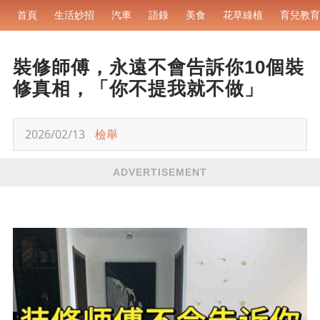
首頁
生活妙招
汽車
語錄
美食
花草綠植
育兒教育
裝修師傅，永遠不會告訴你10個裝
修真相，「你不提我就不做」
2026/02/13
檢舉
ADVERTISEMENT