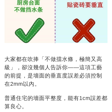
大家都在吹捧「不做擋水條，極簡又高
級」，卻沒幾個人告訴你——這項工藝
的前提，是墻面的垂直度誤差必須控制
在2mm以內。
普通住宅的墻面平整度，能有1cm誤差都
算良心。