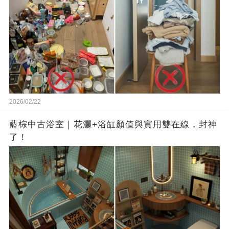
2026/02/22
藍棕中古浴室｜花灑+浴缸顏值與實用雙在線，封神
了！