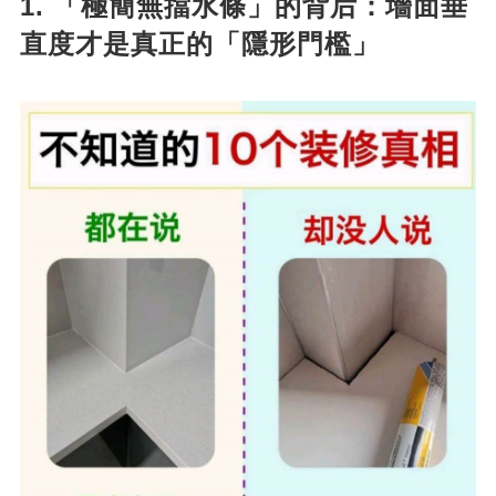
1. 「極簡無擋水條」的背后：墻面垂
直度才是真正的「隱形門檻」