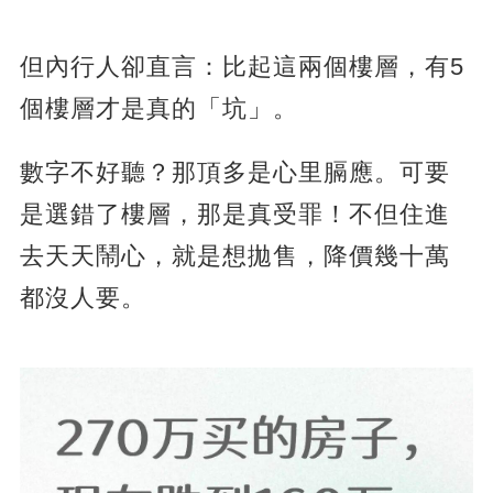
但內行人卻直言：比起這兩個樓層，有5
個樓層才是真的「坑」。
數字不好聽？那頂多是心里膈應。可要
是選錯了樓層，那是真受罪！不但住進
去天天鬧心，就是想拋售，降價幾十萬
都沒人要。