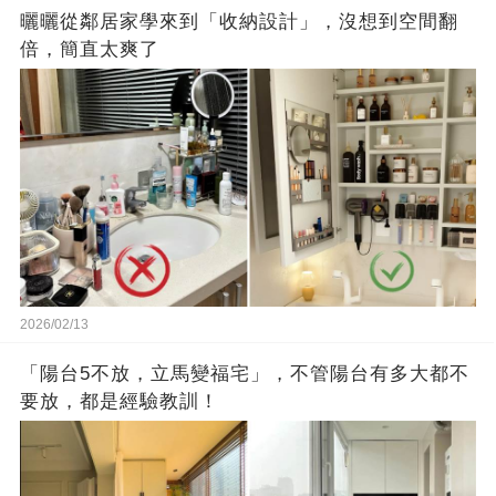
曬曬從鄰居家學來到「收納設計」，沒想到空間翻
倍，簡直太爽了
2026/02/13
「陽台5不放，立馬變福宅」，不管陽台有多大都不
要放，都是經驗教訓！