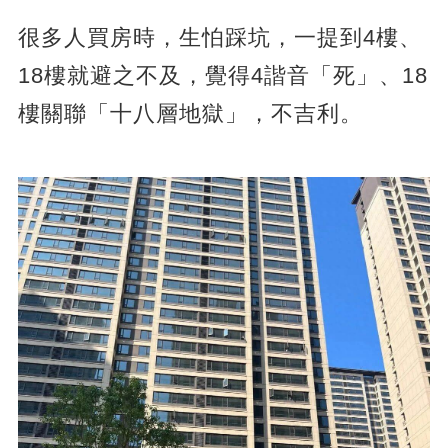
很多人買房時，生怕踩坑，一提到4樓、
18樓就避之不及，覺得4諧音「死」、18
樓關聯「十八層地獄」，不吉利。