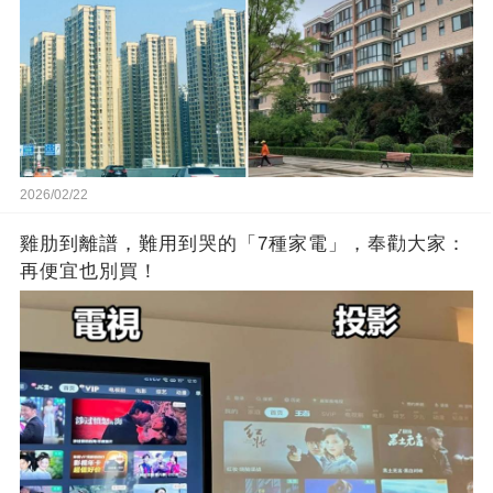
2026/02/22
雞肋到離譜，難用到哭的「7種家電」，奉勸大家：
再便宜也別買！