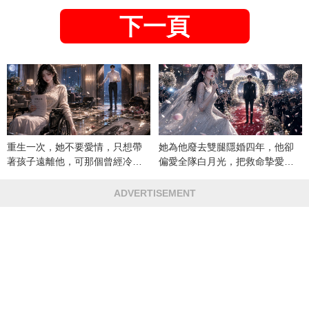
下一頁
重生一次，她不要愛情，只想帶
她為他廢去雙腿隱婚四年，他卻
著孩子遠離他，可那個曾經冷漠
偏愛全隊白月光，把救命摯愛當
的男人，一次次將她逼入懷中...
成畢生負擔
ADVERTISEMENT