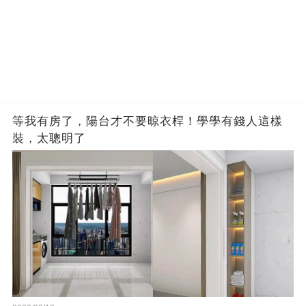
等我有房了，陽台才不要晾衣桿！學學有錢人這樣
裝，太聰明了