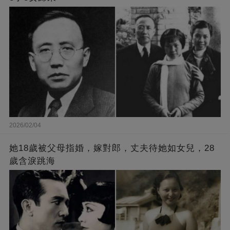
2026/02/04
她18歲被父母指婚，嫁對郎，丈夫待她如女兒，28
歲含淚跳海