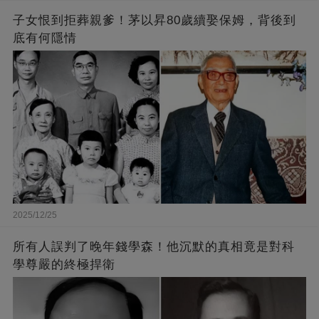
子女恨到拒葬親爹！茅以昇80歲續娶保姆，背後到
底有何隱情
2025/12/25
所有人誤判了晚年錢學森！他沉默的真相竟是對科
學尊嚴的終極捍衛