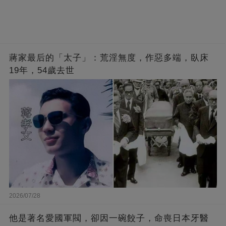
蔣家最后的「太子」：荒淫無度，作惡多端，臥床
19年，54歲去世
2026/07/28
他是著名愛國軍閥，卻因一碗餃子，命喪日本牙醫