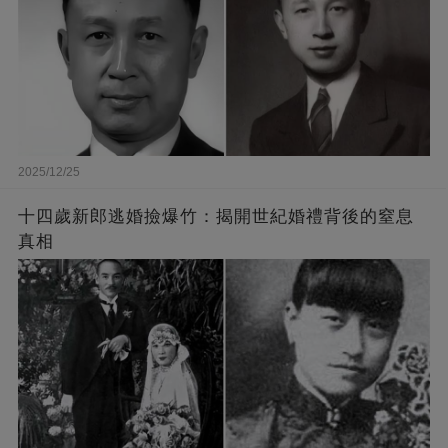
2025/12/25
十四歲新郎逃婚撿爆竹：揭開世紀婚禮背後的窒息
真相