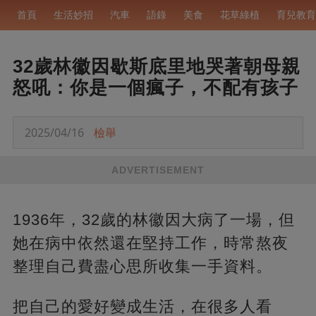
首頁
生活妙招
汽車
語錄
美食
花草綠植
育兒教育
32歲林徽因歇斯底里地哭著朝母親
怒吼：你是一個瘋子，不配有孩子
2025/04/16
檢舉
ADVERTISEMENT
1936年，32歲的林徽因大病了一場，但
她在病中依然還在堅持工作，時常熬夜
整理自己費盡心思所收集一手資料。
把自己的愛好變成生活，在很多人看