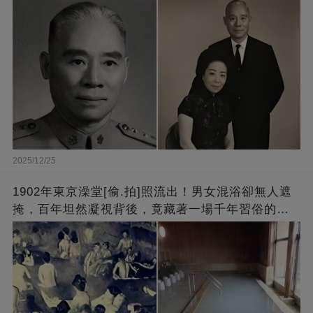
2025/12/25
1902年東京澡堂[偷.拍]照流出！男女混浴卻無人遮
掩，百年坦然凝視背後，竟藏著一場千年習俗的文
明對決