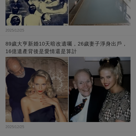
2025/12/25
89歲大亨新婚10天暗改遺囑，26歲妻子淨身出戶，
16億遺產背後是愛情還是算計
2025/12/25