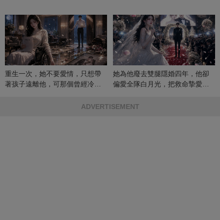
重生一次，她不要愛情，只想帶
她為他廢去雙腿隱婚四年，他卻
著孩子遠離他，可那個曾經冷漠
偏愛全隊白月光，把救命摯愛當
的男人，一次次將她逼入懷中...
成畢生負擔
ADVERTISEMENT