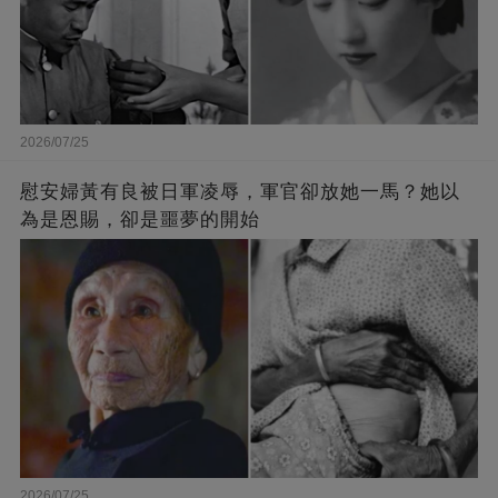
2026/07/25
慰安婦黃有良被日軍凌辱，軍官卻放她一馬？她以
為是恩賜，卻是噩夢的開始
2026/07/25