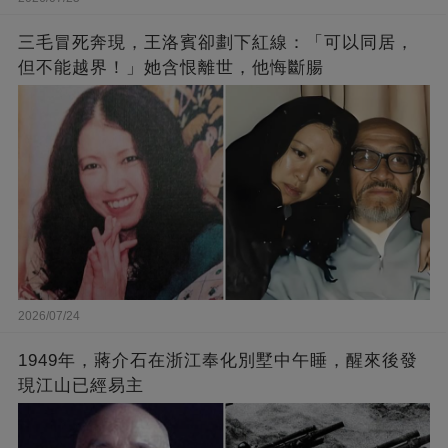
三毛冒死奔現，王洛賓卻劃下紅線：「可以同居，
但不能越界！」她含恨離世，他悔斷腸
2026/07/24
1949年，蔣介石在浙江奉化別墅中午睡，醒來後發
現江山已經易主