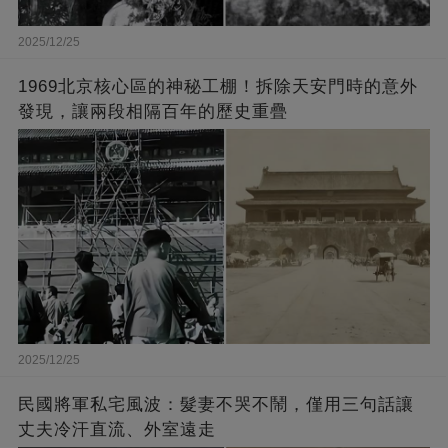
2025/12/25
1969北京核心區的神秘工棚！拆除天安門時的意外
發現，讓兩段相隔百年的歷史重疊
2025/12/25
民國將軍私宅風波：髮妻不哭不鬧，僅用三句話讓
丈夫冷汗直流、外室遠走