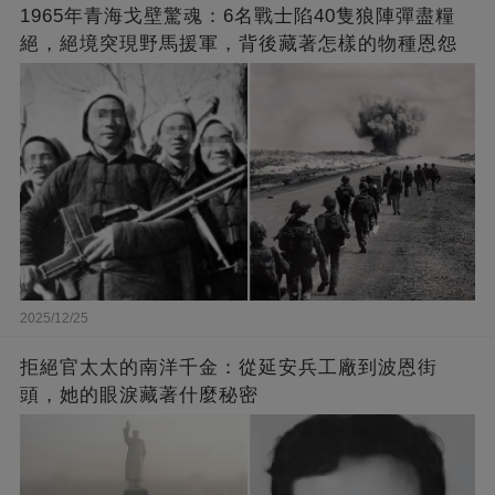
1965年青海戈壁驚魂：6名戰士陷40隻狼陣彈盡糧
絕，絕境突現野馬援軍，背後藏著怎樣的物種恩怨
2025/12/25
拒絕官太太的南洋千金：從延安兵工廠到波恩街
頭，她的眼淚藏著什麼秘密