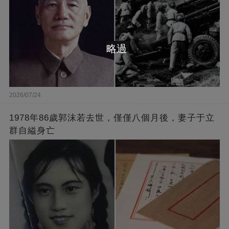
略過
2026/07/24
1978年86歲郭沫若去世，僅僅八個月後，妻子于立
群自縊身亡