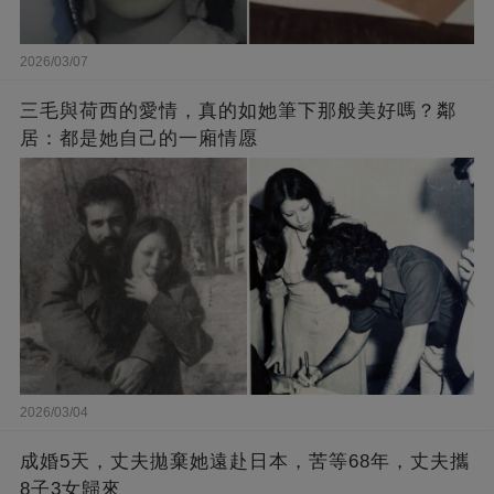
2026/03/07
三毛與荷西的愛情，真的如她筆下那般美好嗎？鄰
居：都是她自己的一廂情愿
2026/03/04
成婚5天，丈夫拋棄她遠赴日本，苦等68年，丈夫攜
8子3女歸來