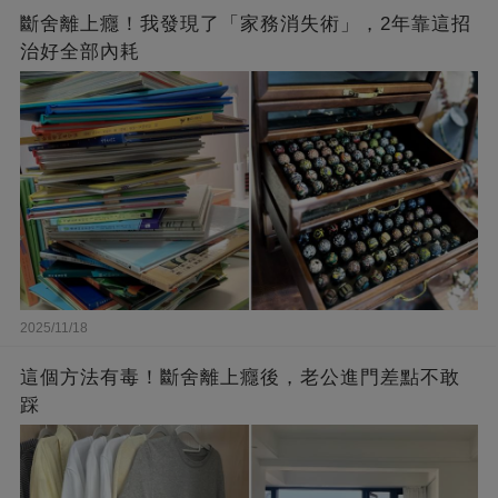
斷舍離上癮！我發現了「家務消失術」，2年靠這招
治好全部內耗
2025/11/18
這個方法有毒！斷舍離上癮後，老公進門差點不敢
踩