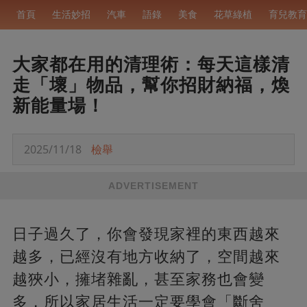
首頁
生活妙招
汽車
語錄
美食
花草綠植
育兒教育
大家都在用的清理術：每天這樣清
走「壞」物品，幫你招財納福，煥
新能量場！
2025/11/18
檢舉
ADVERTISEMENT
日子過久了，你會發現家裡的東西越來
越多，已經沒有地方收納了，空間越來
越狹小，擁堵雜亂，甚至家務也會變
多，所以家居生活一定要學會「斷舍