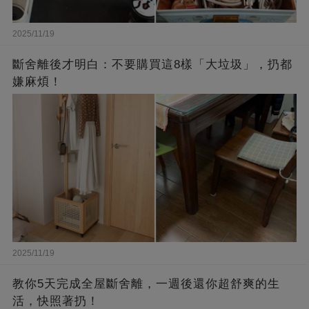
2025/11/19
斷舍離後才明白：不要購買這8樣「大垃圾」，扔都
嫌麻煩！
2025/11/19
教你5天完成全屋斷舍離，一週後還你超舒爽的生
活，快照著扔！