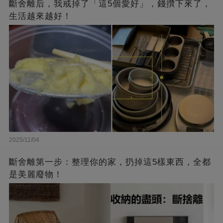
斷舍離后，我戒掉了「這5個愛好」，錢攢下來了，
生活越來越好！
2025/11/04
斷舍離第一步：整理你的家，扔掉這5樣東西，全都
是美麗廢物！