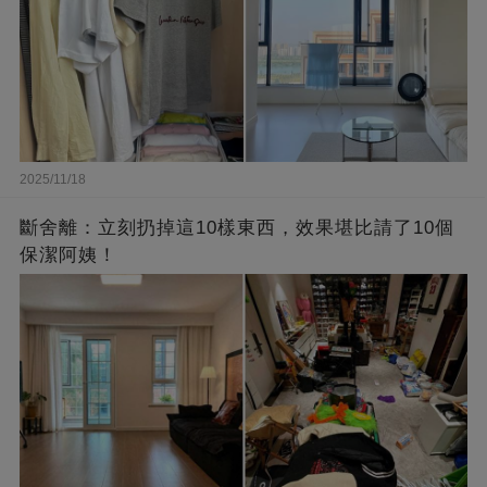
2025/11/18
斷舍離：立刻扔掉這10樣東西，效果堪比請了10個
保潔阿姨！