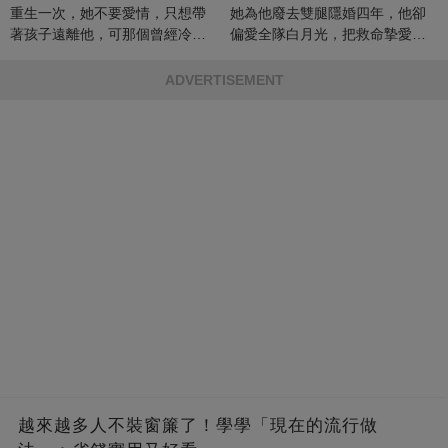
重生一次，她不要愛情，只想帶
她為他廢去雙腿隱婚四年，他卻
著孩子遠離他，可那個曾經冷漠
偏愛全隊白月光，把救命摯愛當
的男人，一次次將她逼入懷中...
成畢生負擔
ADVERTISEMENT
越來越多人不裝窗簾了！學學「現在的流行做