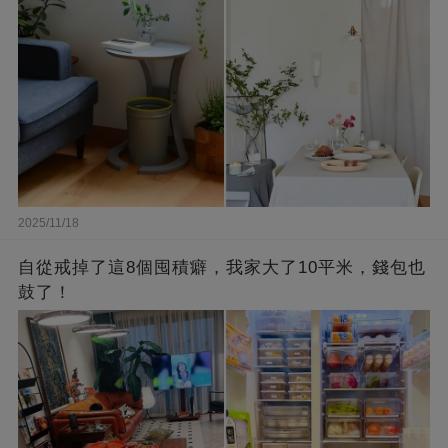
2025/11/18
自從戒掉了這8個囤積癖，我家大了10平米，錢包也
鼓了！