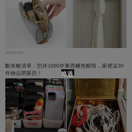
2025/11/19
斷舍離清單：扔掉1000件東西幡然醒悟，家裡這30
件物品閉眼扔！
略過