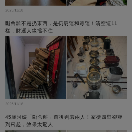
2025/11/18
斷舍離不是扔東西，是扔窮運和霉運！清空這11
樣，財運人緣擋不住
2025/11/18
45歲阿姨「斷舍離」前後判若兩人！家徒四壁卻爽
到飛起，效果太驚人