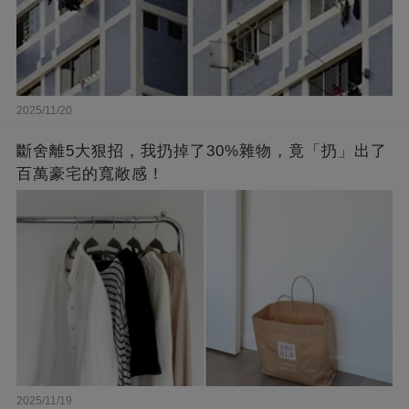
2025/11/20
斷舍離5大狠招，我扔掉了30%雜物，竟「扔」出了
百萬豪宅的寬敞感！
2025/11/19