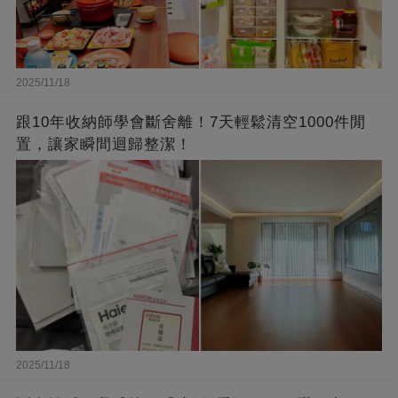
2025/11/18
跟10年收納師學會斷舍離！7天輕鬆清空1000件閒
置，讓家瞬間迴歸整潔！
2025/11/18