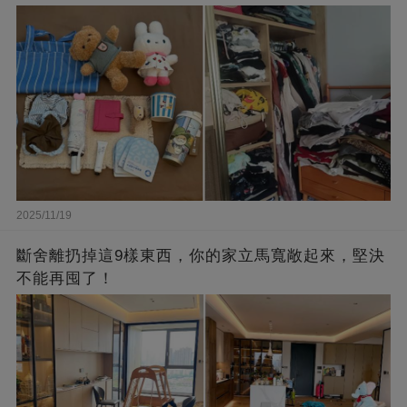
2025/11/19
斷舍離扔掉這9樣東西，你的家立馬寬敞起來，堅決
不能再囤了！